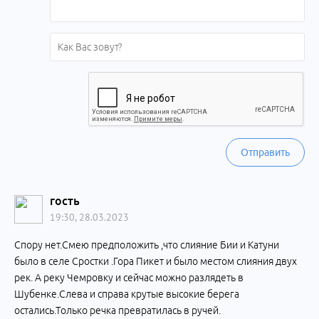
Отправить
гость
19:30, 28.03.2023
Спору нет.Смею предположить ,что слияние Бии и Катуни
было в селе Сростки .Гора Пикет и было местом слияния двух
рек. А реку Чемровку и сейчас можно разлядеть в
Шубенке.Слева и справа крутые высокие берега
остались.Только речка превратилась в ручей.