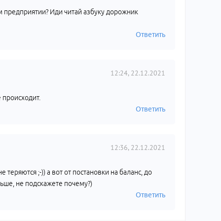
м предприятии? Иди читай азбуку дорожник
Ответить
12:24, 22.12.2021
ё происходит.
Ответить
12:36, 22.12.2021
 теряются ;-)) а вот от постановки на баланс, до
льше, не подскажете почему?)
Ответить