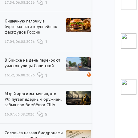
17:34, 06.08.2026
1
Кишечную палочку в
бургерах пяти крупнейших
фастфудов России
17:04, 06.08.2026
1
В Бийске на день перекроют
участок улицы Советской
16:32, 06.08.2026
1
Мэр Хиросимы заявил, что
РФ пугает ядерным оружием,
забыв про бомбёжки США
16:07, 06.08.2026
9
Соловьёв назвал биодронами