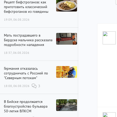
Рецепт бефстроганов: как
приготовить классический
бефстроганов из говядины
19:09, 06.08.2026
Мать пострадавшего в
Бердске мальчика рассказала
подробности нападения
18:37, 06.08.2026
Германия отказалась
сотрудничать с Россией по
"Северным потокам"
18:08, 06.08.2026
3
В Бийске продолжается
благоустройство бульвара
50-летия ВЛКСМ