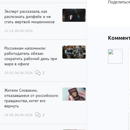
Поделиться
Эксперт рассказала, как
распознать дипфейк и не
стать жертвой мошенников
21:14, 06.08.2026
Коммент
Россиянам напомнили:
работодатель обязан
сократить рабочий день при
жаре в офисе
20:35, 06.08.2026
2
Жители Словакии,
отказавшиеся от российского
гражданства, хотят его
вернуть
19:38, 06.08.2026
2