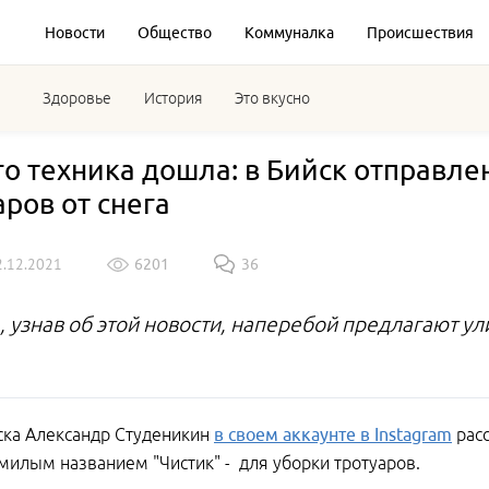
Новости
Общество
Коммуналка
Происшествия
Здоровье
История
Это вкусно
го техника дошла: в Бийск отправл
аров от снега
2.12.2021
6201
36
 узнав об этой новости, наперебой предлагают ул
ска Александр Студеникин
в своем аккаунте в Instagram
расс
 милым названием "Чистик" - для уборки тротуаров.