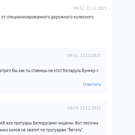
09:32, 22.12.2021
и от специализированного дорожного колесного
09:51, 22.12.2021
мотрел бы как ты ставишь на этот Беларусь бункер с
Ответить
10:19, 22.12.2021
а АБ все тротуары Белорусами чищены. Вот песочка
нки силов не хватит по тротуарам "бегать".