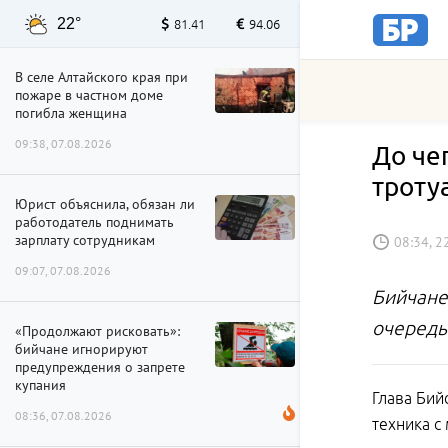
22°
81.41
94.06
В селе Алтайского края при
пожаре в частном доме
погибла женщина
09:38, 07.08.2026
До че
троту
Юрист объяснила, обязан ли
работодатель поднимать
зарплату сотрудникам
08:34, 2
09:07, 07.08.2026
Бийчане,
очередь
«Продолжают рисковать»:
бийчане игнорируют
предупреждения о запрете
купания
Глава Бий
08:36, 07.08.2026
техника с