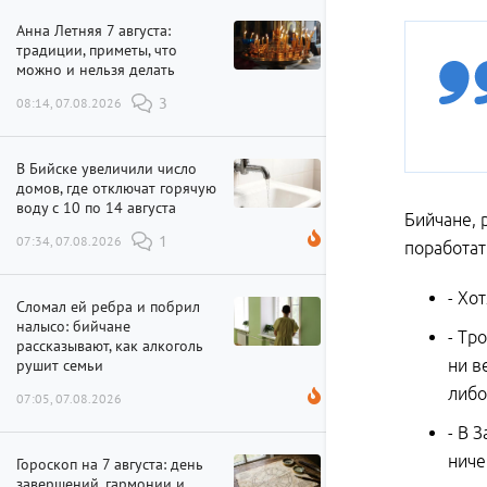
Анна Летняя 7 августа:
традиции, приметы, что
можно и нельзя делать
08:14, 07.08.2026
3
В Бийске увеличили число
домов, где отключат горячую
воду с 10 по 14 августа
Бийчане, 
07:34, 07.08.2026
1
поработат
- Хо
Сломал ей ребра и побрил
налысо: бийчане
- Тр
рассказывают, как алкоголь
рушит семьи
ни в
либо
07:05, 07.08.2026
- В 
ниче
Гороскоп на 7 августа: день
завершений, гармонии и