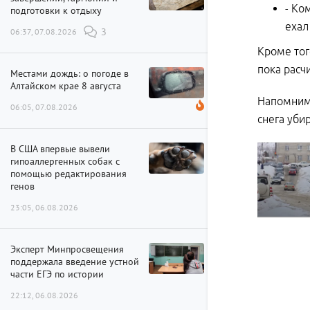
- Ко
подготовки к отдыху
ехал
06:37, 07.08.2026
3
Кроме тог
пока расч
Местами дождь: о погоде в
Алтайском крае 8 августа
Напомним,
06:05, 07.08.2026
снега уби
В США впервые вывели
гипоаллергенных собак с
помощью редактирования
генов
23:05, 06.08.2026
Эксперт Минпросвещения
поддержала введение устной
части ЕГЭ по истории
22:12, 06.08.2026