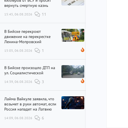
киллеров от ВСУ и просит
вернуть смертную казнь
15:45, 06.08.2026
11
В Бийске перекроют
движение на перекрестке
Ленина-Мопровский
15:05, 06.08.2026
1
В Бийске произошло ДТП на
ул. Социалистической
14:39, 06.08.2026
3
Лайма Вайкуле заявила, что
возьмет в руки автомат, если
Россия нападет на Латвию
14:09, 06.08.2026
6