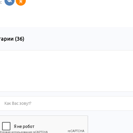
:
арии (
36
)