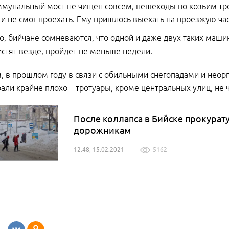
ммунальный мост не чищен совсем, пешеходы по козьим тро
 и не смог проехать. Ему пришлось выехать на проезжую част
о, бийчане сомневаются, что одной и даже двух таких машин
истят везде, пройдет не меньше недели.
 в прошлом году в связи с обильными снегопадами и неорг
рали крайне плохо – тротуары, кроме центральных улиц, не 
После коллапса в Бийске прокурат
дорожникам
12:48, 15.02.2021
5162