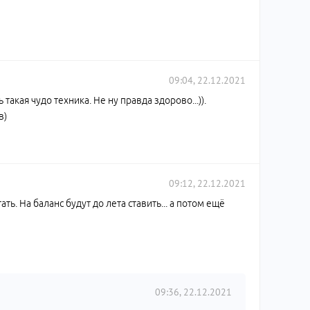
09:04, 22.12.2021
такая чудо техника. Не ну правда здорово...)).
в)
09:12, 22.12.2021
ать. На баланс будут до лета ставить... а потом ещё
09:36, 22.12.2021