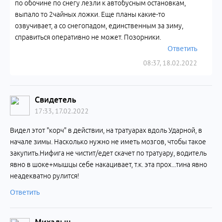
по обочине по снегу лезли к автобусным остановкам,
выпало то 2чайных ложки. Еще планы какие-то
озвучивает, а со снегопадом, единственным за зиму,
справиться оперативно не может. Позорники.
Ответить
08:37, 18.02.2022
Свидетель
17:33, 17.02.2022
Видел этот "корч" в действии, на тратуарах вдоль Ударной, в
начале зимы. Насколько нужно не иметь мозгов, чтобы такое
закупить.Нифига не чистит/едет скачет по тратуару, водитель
явно в шоке+мышцы себе накацивает, т.к. эта прох...тина явно
неадекватно рулится!
Ответить