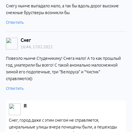
Снегу нынче выпадало мало, а так бы вдоль дорог высокие
снежные брустверы возникли бы.
Ответить
Снег
16:44, 17.02.2022
Повезло нынче Студеникину! Снега мало! А то как прошлый
год, уматерили бы всего! С такой аномально малоснежной
зимой его подопечные, три "Белоруса" и "Чистик"
справляются))
Ответить
Я
Снег, город даже с этим снегом не справляется,
ценральныые улицы вчера почищены были, а пешеходы