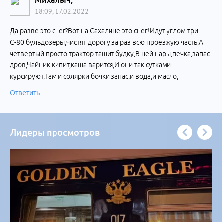
Михалыч,
18:09, 17.02.2022
Да разве это снег?Вот на Сахалине это снег!Идут углом три
С-80 бульдозеры,чистят дорогу,за раз всю проезжую часть,А
четвёртый просто трактор тащит будку,В ней нары,печка,запас
дров,Чайник кипит,каша варится,И они так сутками
курсируют,Там и солярки бочки запас,и вода,и масло,
Ответить
Лидеры просмотров