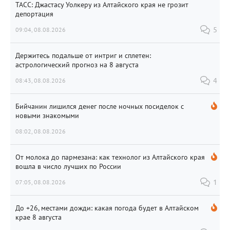
ТАСС: Джастасу Уолкеру из Алтайского края не грозит
депортация
09:04, 08.08.2026
5
Держитесь подальше от интриг и сплетен:
астрологический прогноз на 8 августа
08:43, 08.08.2026
4
Бийчанин лишился денег после ночных посиделок с
новыми знакомыми
08:02, 08.08.2026
От молока до пармезана: как технолог из Алтайского края
вошла в число лучших по России
07:05, 08.08.2026
1
До +26, местами дожди: какая погода будет в Алтайском
крае 8 августа