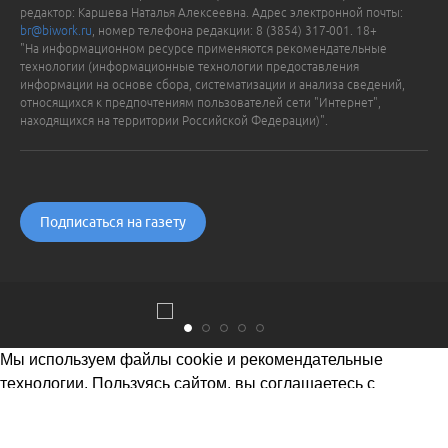
редактор: Каршева Наталья Алексеевна. Адрес электронной почты:
br@biwork.ru
, номер телефона редакции: 8 (3854) 317-001. 18+
"На информационном ресурсе применяются рекомендательные
технологии (информационные технологии предоставления
информации на основе сбора, систематизации и анализа сведений,
относящихся к предпочтениям пользователей сети "Интернет",
находящихся на территории Российской Федерации)".
Подписаться на газету
Мы используем файлы cookie и рекомендательные
технологии. Пользуясь сайтом, вы соглашаетесь с
Политикой обработки персональных данных