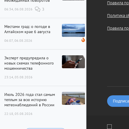
неожиданных поворотов
Правила по
06:34, 06.08.2026
3
Политика о
Местами град: о погоде в
Правила пр
Алтайском крае 6 августа
06:07, 06.08.2026
Эксперт предупредила о
новых схемах телефонного
мошенничества
23:14, 05.08.2026
Июль 2026 года стал самым
теплым за всю историю
Подписат
метеонаблюдений в России
22:18, 05.08.2026