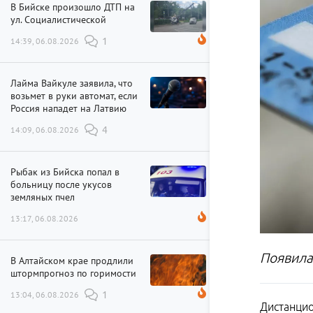
В Бийске произошло ДТП на
ул. Социалистической
14:39, 06.08.2026
1
Лайма Вайкуле заявила, что
возьмет в руки автомат, если
Россия нападет на Латвию
14:09, 06.08.2026
4
Рыбак из Бийска попал в
больницу после укусов
земляных пчел
13:17, 06.08.2026
Появила
В Алтайском крае продлили
штормпрогноз по горимости
13:04, 06.08.2026
1
Дистанцио