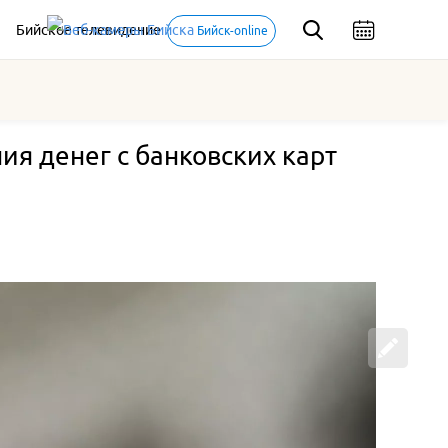
Бийское телевидение
Бийск-online
я денег с банковских карт