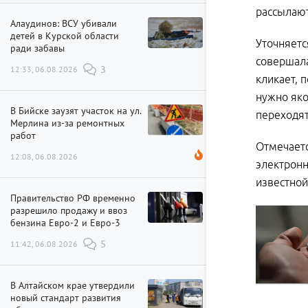
рассылают
Алаудинов: ВСУ убивали
детей в Курской области
Уточняетс
ради забавы
совершала
12:33, 06.08.2026
3
кликает, 
нужно яко
В Бийске заузят участок на ул.
переходят
Мерлина из-за ремонтных
работ
Отмечаетс
12:08, 06.08.2026
электронн
известной
Правительство РФ временно
разрешило продажу и ввоз
бензина Евро-2 и Евро-3
11:42, 06.08.2026
5
В Алтайском крае утвердили
новый стандарт развития