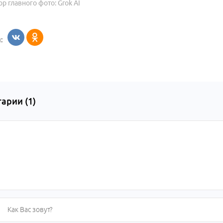
ор главного фото: Grok AI
:
арии (
1
)