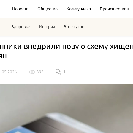
Новости
Общество
Коммуналка
Происшествия
Здоровье
История
Это вкусно
ники внедрили новую схему хищени
ян
1.05.2026
392
1