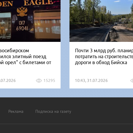
восибирском
Почти 3 млрд руб. плани
вился элитный поезд
потратить на строительст
ой орел" с билетами от
дороги в обход Бийска
1.07.2026
15295
10:43, 31.07.2026
Реклама
Подписка на газету