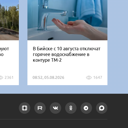
руют
В Бийске с 10 августа отключат
«Б
во
горячее водоснабжение в
но
контуре ТМ-2
от
2361
08:52, 05.08.2026
1647
07: