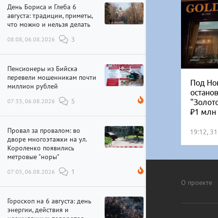
День Бориса и Глеба 6
августа: традиции, приметы,
что можно и нельзя делать
08:08, 06.08.2026
3
Пенсионеры из Бийска
перевели мошенникам почти
Под Но
миллион рублей
остано
07:33, 06.08.2026
5
"Золот
₽1 млн
Провал за провалом: во
19:12, 3
дворе многоэтажки на ул.
Короленко появились
метровые "норы"
07:05, 06.08.2026
1
О проекте
Гороскоп на 6 августа: день
энергии, действия и