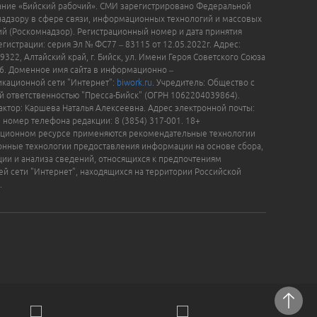
ание «Бийский рабочий». СМИ зарегистрировано Федеральной
надзору в сфере связи, информационных технологий и массовых
й (Роскомнадзор). Регистрационный номер и дата принятия
гистрации: серия Эл № ФС77 – 83115 от 12.05.2022г. Адрес:
9322, Алтайский край, г. Бийск, ул. Имени Героя Советского Союза
16. Доменное имя сайта в информационно –
кационной сети "Интернет":
biwork.ru
. Учредитель: Общество с
й ответственностью "Пресса-Бийск" (ОГРН 1062204039864).
актор: Каршева Наталья Алексеевна. Адрес электронной почты:
, номер телефона редакции: 8 (3854) 317-001. 18+
ционном ресурсе применяются рекомендательные технологии
нные технологии предоставления информации на основе сбора,
ции и анализа сведений, относящихся к предпочтениям
ей сети "Интернет", находящихся на территории Российской
.