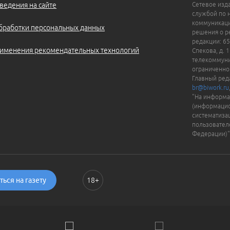
ведения на сайте
Сетевое изд
службой по 
коммуникаци
бработки персональных данных
решения о ре
редакции: 65
именения рекомендательных технологий
Спекова, д. 
телекоммуни
ограниченно
Главный ред
br@biwork.ru
"На информа
(информацио
систематиза
пользовател
Федерации)"
ься на газету
18+