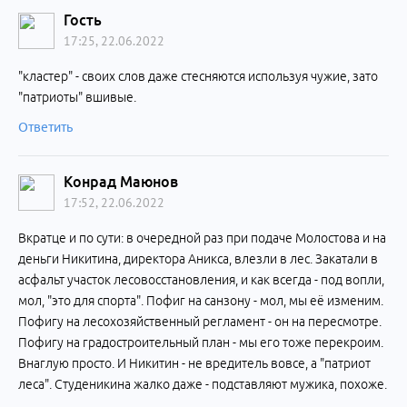
Гость
17:25, 22.06.2022
"кластер" - своих слов даже стесняются используя чужие, зато
"патриоты" вшивые.
Ответить
Конрад Маюнов
17:52, 22.06.2022
Вкратце и по сути: в очередной раз при подаче Молостова и на
деньги Никитина, директора Аникса, влезли в лес. Закатали в
асфальт участок лесовосстановления, и как всегда - под вопли,
мол, "это для спорта". Пофиг на санзону - мол, мы её изменим.
Пофигу на лесохозяйственный регламент - он на пересмотре.
Пофигу на градостроительный план - мы его тоже перекроим.
Внаглую просто. И Никитин - не вредитель вовсе, а "патриот
леса". Студеникина жалко даже - подставляют мужика, похоже.