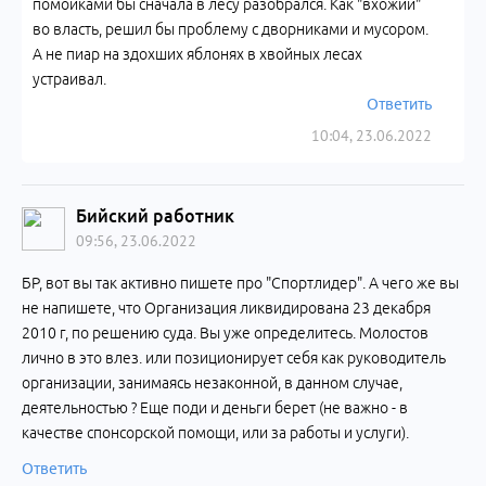
помойками бы сначала в лесу разобрался. Как "вхожий"
во власть, решил бы проблему с дворниками и мусором.
А не пиар на здохших яблонях в хвойных лесах
устраивал.
Ответить
10:04, 23.06.2022
Бийский работник
09:56, 23.06.2022
БР, вот вы так активно пишете про "Спортлидер". А чего же вы
не напишете, что Организация ликвидирована 23 декабря
2010 г, по решению суда. Вы уже определитесь. Молостов
лично в это влез. или позиционирует себя как руководитель
организации, занимаясь незаконной, в данном случае,
деятельностью ? Еще поди и деньги берет (не важно - в
качестве спонсорской помощи, или за работы и услуги).
Ответить