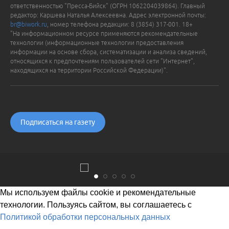
ответственностью "Пресса-Бийск" (ОГРН 1062204039864). Главный
редактор: Каршева Наталья Алексеевна. Адрес электронной почты:
br@biwork.ru
, номер телефона редакции: 8 (3854) 317-001. 18+
"На информационном ресурсе применяются рекомендательные
технологии (информационные технологии предоставления
информации на основе сбора, систематизации и анализа сведений,
относящихся к предпочтениям пользователей сети "Интернет",
находящихся на территории Российской Федерации)".
Подписаться на газету
Мы используем файлы cookie и рекомендательные
технологии. Пользуясь сайтом, вы соглашаетесь с
Политикой обработки персональных данных