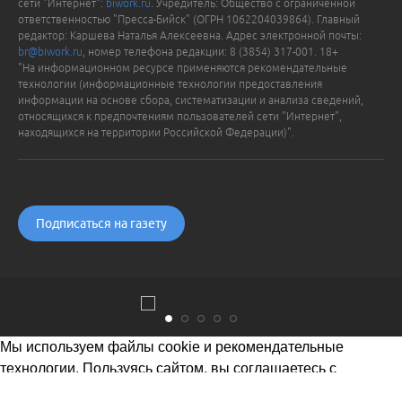
сети "Интернет":
biwork.ru
. Учредитель: Общество с ограниченной
ответственностью "Пресса-Бийск" (ОГРН 1062204039864). Главный
редактор: Каршева Наталья Алексеевна. Адрес электронной почты:
br@biwork.ru
, номер телефона редакции: 8 (3854) 317-001. 18+
"На информационном ресурсе применяются рекомендательные
технологии (информационные технологии предоставления
информации на основе сбора, систематизации и анализа сведений,
относящихся к предпочтениям пользователей сети "Интернет",
находящихся на территории Российской Федерации)".
Подписаться на газету
Мы используем файлы cookie и рекомендательные
технологии. Пользуясь сайтом, вы соглашаетесь с
Политикой обработки персональных данных