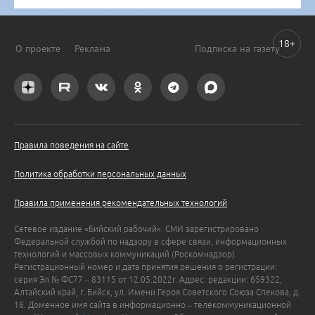
18+
О проекте
Реклама
Подписка на газету
Правила поведения на сайте
Политика обработки персональных данных
Правила применения рекомендательных технологий
Сетевое издание «Бийский рабочий». СМИ зарегистрировано
Федеральной службой по надзору в сфере связи, информационных
технологий и массовых коммуникаций (Роскомнадзор).
Регистрационный номер и дата принятия решения о регистрации:
серия Эл № ФС77 – 83115 от 12.05.2022г. Адрес: редакции: 659322,
Алтайский край, г. Бийск, ул. Имени Героя Советского Союза Спекова, д.
16. Доменное имя сайта в информационно – телекоммуникационной