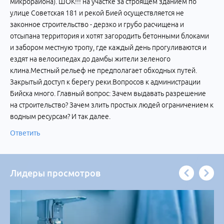
микрорайона). ШОК!!! на участке за строящем зданием по
улице Советская 181 и рекой Бией осуществляется не
законное строительство - дерзко и грубо расчищена и
отсыпана территория и хотят загородить бетонными блоками
и забором местную тропу, где каждый день прогуливаются и
ездят на велосипедах до дамбы жители зеленого
клина.Местный рельеф не предполагает обходных путей.
Закрытый доступ к берегу реки.Вопросов к администрации
Бийска много. Главный вопрос: Зачем выдавать разрешение
на строительство? Зачем злить простых людей ограничением к
водным ресурсам? И так далее.
Ответить
Лидеры просмотров