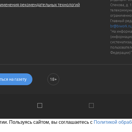
именения рекомендательных технологий
Спекова, д. 
телекоммуни
ограниченно
Главный ред
br@biwork.ru
"На информа
(информацио
систематиза
пользовател
Федерации)"
ься на газету
18+
ии. Пользуясь сайтом, вы соглашаетесь с
Политикой обраб