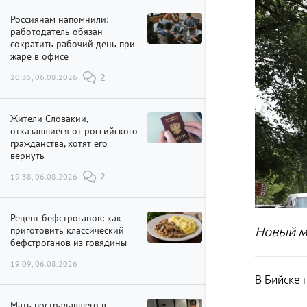
Россиянам напомнили:
работодатель обязан
сократить рабочий день при
жаре в офисе
20:35, 06.08.2026
2
Жители Словакии,
отказавшиеся от российского
гражданства, хотят его
вернуть
19:38, 06.08.2026
2
Рецепт бефстроганов: как
приготовить классический
Новый м
бефстроганов из говядины
19:09, 06.08.2026
В Бийске 
Мать пострадавшего в