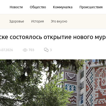
Новости
Общество
Коммуналка
Происшествия
Здоровье
История
Это вкусно
ске состоялось открытие нового му
8.07.2026
703
3