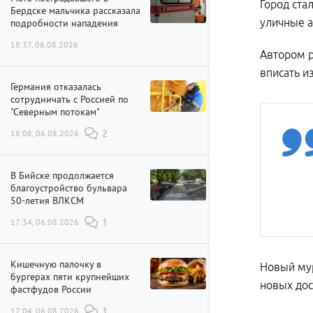
Город ста
Бердске мальчика рассказала
уличные а
подробности нападения
18:37, 06.08.2026
Автором р
вписать и
Германия отказалась
сотрудничать с Россией по
"Северным потокам"
18:08, 06.08.2026
2
В Бийске продолжается
благоустройство бульвара
50-летия ВЛКСМ
17:34, 06.08.2026
1
Кишечную палочку в
Новый мур
бургерах пяти крупнейших
новых дос
фастфудов России
17:04, 06.08.2026
1