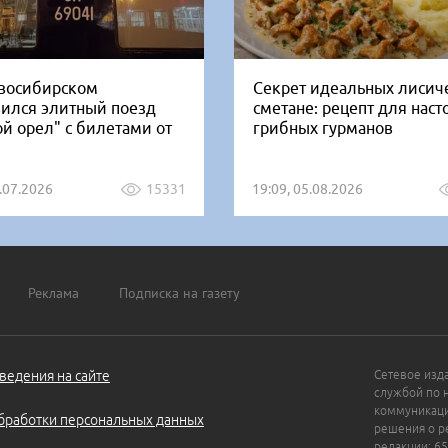
восибирском
Секрет идеальных лисич
вился элитный поезд
сметане: рецепт для нас
ой орел" с билетами от
грибных гурманов
1.07.2026
15331
19:09, 05.08.2026
Реклама
Подписка на газету
ведения на сайте
Сетевое изд
службой по 
коммуникаци
бработки персональных данных
решения о ре
редакции: 65