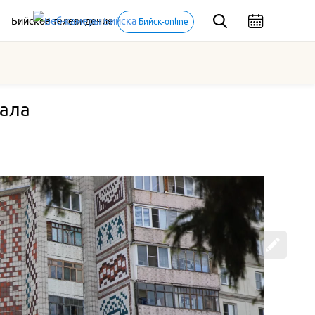
Бийское телевидение
Бийск-online
рала