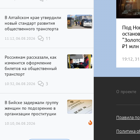
В Алтайском крае утвердили
новый стандарт развития
Под Но
общественного транспорта
остано
11:12, 06.08.2026
11
"Золот
₽1 млн
Россиянам рассказали, как
19:12, 3
изменится оформление
билетов на общественный
транспорт
10:32, 06.08.2026
3
О проекте
В Бийске задержали группу
женщин по подозрению в
организации проституции
Правила по
10:10, 06.08.2026
Политика о