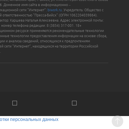
16. Доменное имя сайта в информационно –
кационной сети "Интернет":
biwork.ru
. Учредитель: Общество с
й ответственностью "Пресса-Бийск" (ОГРН 1062204039864).
актор: Каршева Наталья Алексеевна. Адрес электронной почты:
, номер телефона редакции: 8 (3854) 317-001. 18+
ционном ресурсе применяются рекомендательные технологии
нные технологии предоставления информации на основе сбора,
ции и анализа сведений, относящихся к предпочтениям
ей сети "Интернет", находящихся на территории Российской
.
отки персональных данных