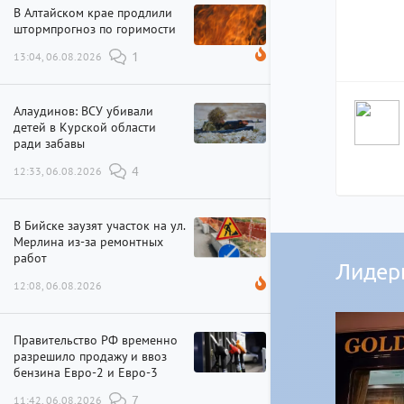
В Алтайском крае продлили
штормпрогноз по горимости
13:04, 06.08.2026
1
Алаудинов: ВСУ убивали
детей в Курской области
ради забавы
12:33, 06.08.2026
4
В Бийске заузят участок на ул.
Мерлина из-за ремонтных
работ
Лидер
12:08, 06.08.2026
Правительство РФ временно
разрешило продажу и ввоз
бензина Евро-2 и Евро-3
11:42, 06.08.2026
7