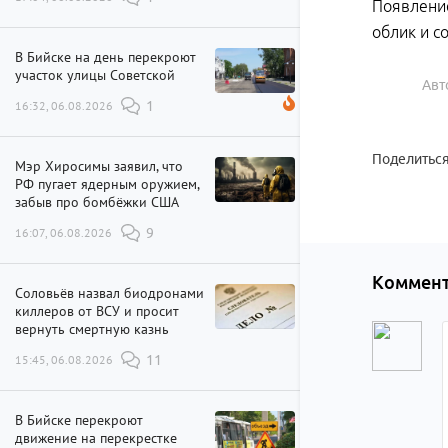
Появление
облик и с
В Бийске на день перекроют
участок улицы Советской
Авт
16:32, 06.08.2026
1
Поделиться
Мэр Хиросимы заявил, что
РФ пугает ядерным оружием,
забыв про бомбёжки США
16:07, 06.08.2026
9
Коммент
Соловьёв назвал биодронами
киллеров от ВСУ и просит
вернуть смертную казнь
15:45, 06.08.2026
11
В Бийске перекроют
движение на перекрестке