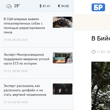
19°
81.41
94.06
В США впервые вывели
гипоаллергенных собак с
помощью редактирования
генов
В Бий
23:05, 06.08.2026
17:05, 0
Эксперт Минпросвещения
поддержала введение устной
части ЕГЭ по истории
22:12, 06.08.2026
Эксперт рассказала, как
распознать дипфейк и не
стать жертвой мошенников
21:14, 06.08.2026