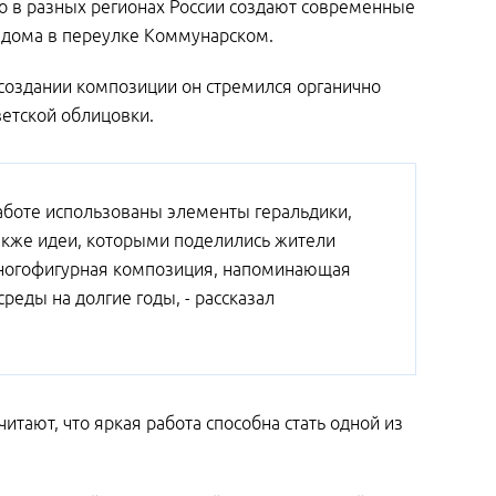
го в разных регионах России создают современные
о дома в переулке Коммунарском.
 создании композиции он стремился органично
ветской облицовки.
 работе использованы элементы геральдики,
также идеи, которыми поделились жители
 многофигурная композиция, напоминающая
среды на долгие годы, - рассказал
тают, что яркая работа способна стать одной из