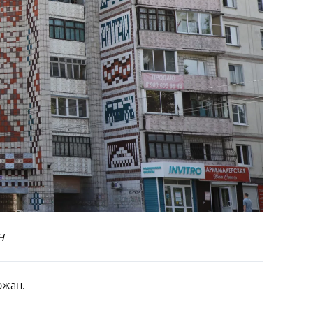
н
ожан.