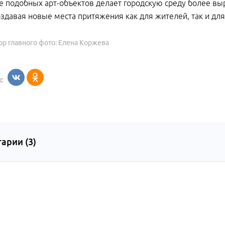
 подобных арт-объектов делает городскую среду более вы
оздавая новые места притяжения как для жителей, так и для
ор главного фото: Елена Коржева
:
арии (
3
)