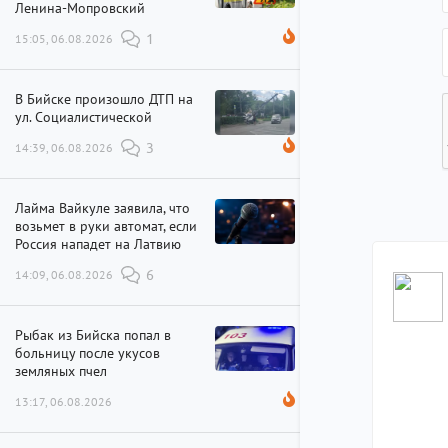
Ленина-Мопровский
15:05, 06.08.2026
1
В Бийске произошло ДТП на
ул. Социалистической
14:39, 06.08.2026
3
Лайма Вайкуле заявила, что
возьмет в руки автомат, если
Россия нападет на Латвию
14:09, 06.08.2026
6
Рыбак из Бийска попал в
больницу после укусов
земляных пчел
13:17, 06.08.2026