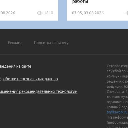
работы
5.08.2026
1810
07:05, 03.08.2026
Реклама
Подписка на газету
ведения на сайте
Сетевое изд
службой по 
коммуникаци
бработки персональных данных
решения о ре
редакции: 65
именения рекомендательных технологий
Спекова, д. 
телекоммуни
ограниченно
Главный ред
br@biwork.ru
"На информа
(информацио
систематиза