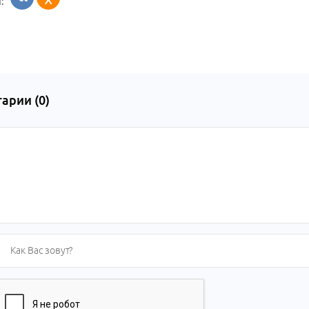
:
арии (
0
)