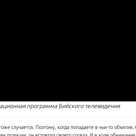
ционная программа Бийского телевидения
 тоже случается. Поэтому, когда попадаете в чьи-то объятия,
ам полиции, он встретил своего соседа. И в ходе обнимани