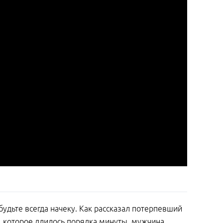
 будьте всегда начеку. Как рассказал потерпевший
я, которое длилось порядка минуты, мужчина