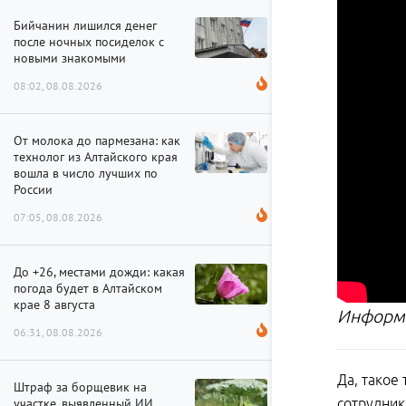
Бийчанин лишился денег
после ночных посиделок с
новыми знакомыми
08:02, 08.08.2026
От молока до пармезана: как
технолог из Алтайского края
вошла в число лучших по
России
07:05, 08.08.2026
До +26, местами дожди: какая
погода будет в Алтайском
крае 8 августа
Информа
06:31, 08.08.2026
Да, такое
Штраф за борщевик на
участке, выявленный ИИ,
сотрудник