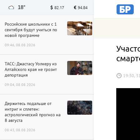
18°
82.17
94.84
Российские школьники с 1
сентября будут учиться по
новой программе
09:46, 08.08.2026
Участ
смарт
ТАСС: Джастасу Уолкеру из
Алтайского края не грозит
депортация
19:30, 3
09:04, 08.08.2026
Держитесь подальше от
интриг и сплетен:
астрологический прогноз на
8 августа
08:43, 08.08.2026