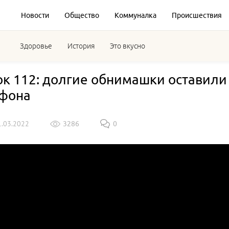
Новости
Общество
Коммуналка
Происшествия
Здоровье
История
Это вкусно
ок 112: долгие обнимашки оставили
фона
1.03.2022
3286
0