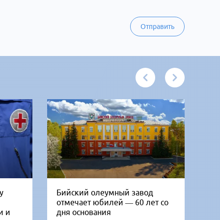
Отправить
у
Бийский олеумный завод
Ни
отмечает юбилей — 60 лет со
Би
и и
дня основания
го