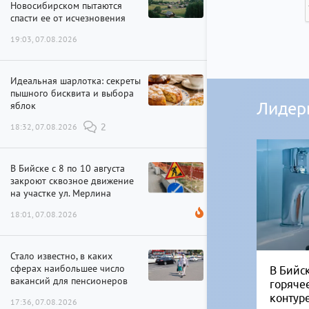
Новосибирском пытаются
спасти ее от исчезновения
19:03, 07.08.2026
Идеальная шарлотка: секреты
пышного бисквита и выбора
яблок
Лидер
18:32, 07.08.2026
2
В Бийске с 8 по 10 августа
закроют сквозное движение
на участке ул. Мерлина
18:01, 07.08.2026
Стало известно, в каких
сферах наибольшее число
В Бийск
вакансий для пенсионеров
горяче
контур
17:36, 07.08.2026