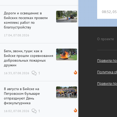
08:52, 0
Дороги и освещение: в
бийских поселках провели
комплекс работ по
благоустройству
17:04, 07.08.2026
О проекте
Беги, звони, туши: как в
Бийске прошли соревнования
добровольных пожарных
Правила по
дружин
Политика о
16:33, 07.08.2026
1
Правила пр
8 августа в Бийске на
Петровском бульваре
отпразднуют День
физкультурника
16:02, 07.08.2026
1