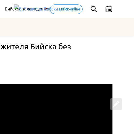
Бийское телевидение
Бийск-online
 жителя Бийска без