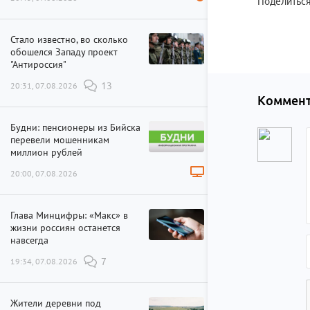
Поделиться
Стало известно, во сколько
обошелся Западу проект
"Антироссия"
20:31, 07.08.2026
13
Коммент
Будни: пенсионеры из Бийска
перевели мошенникам
миллион рублей
20:00, 07.08.2026
Глава Минцифры: «Макс» в
жизни россиян останется
навсегда
19:34, 07.08.2026
7
Жители деревни под