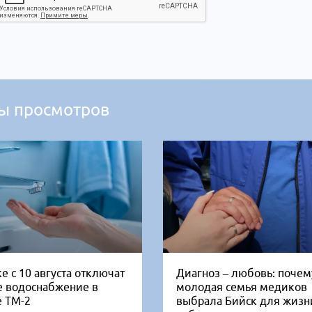
ы просмотров
е с 10 августа отключат
Диагноз – любовь: почем
е водоснабжение в
молодая семья медиков
е ТМ-2
выбрала Бийск для жизн