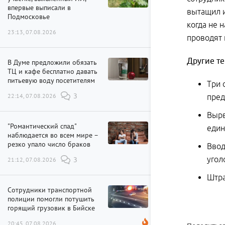
впервые выписали в
вытащил и
Подмосковье
когда не 
23:13, 07.08.2026
проводят 
Другие т
В Думе предложили обязать
ТЦ и кафе бесплатно давать
питьевую воду посетителям
Три 
22:14, 07.08.2026
3
пред
Вырв
"Романтический спад"
един
наблюдается во всем мире –
резко упало число браков
Ввод
угол
21:12, 07.08.2026
3
Штра
Сотрудники транспортной
полиции помогли потушить
горящий грузовик в Бийске
20:45, 07.08.2026