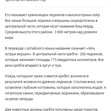
Его называют хранилищем ледников и высокогорных озёр.
Все самые большие ледники и вершины сосредоточены в
центральной части, которая носит название Биш-Иирду.
Средняя высота этого района - 3 600 метров над уровнем
моря.
В переводе с алтайского языка название означает «пять
острых вершин». В центральной части хребта - 200 ледников,
которые занимают площадь 175 квадратных километров. Все
реки хребта впадают в Аргут и Чую.
Озера, которыми также славится хребет, возникли в
результате активности древних ледников. Сползая вниз, они
оставляли глубокие котловины, которые заполнились водой. А
гигантские камни, передвигаемые ледниками, образовывали
на реках запруды.
Две известные долины хребта популярны среди туристов.