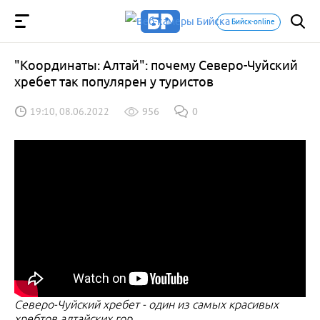
Бийск-online
"Координаты: Алтай": почему Северо-Чуйский
хребет так популярен у туристов
19:10, 08.06.2022
956
0
Северо-Чуйский хребет - один из самых красивых
хребтов алтайских гор