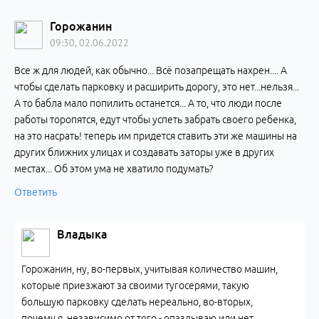
Горожанин
09:30, 02.06.2022
Все ж для людей, как обычно... Всё позапрещать нахрен.... А
чтобы сделать парковку и расширить дорогу, это нет...нельзя...
А то бабла мало попилить останется... А то, что люди после
работы торопятся, едут чтобы успеть забрать своего ребенка,
на это насрать! теперь им придется ставить эти же машины на
других ближних улицах и создавать заторы уже в других
местах... Об этом ума не хватило подумать?
Ответить
Владыка
Горожанин, ну, во-первых, учитывая количество машин,
которые приезжают за своими тугосерями, такую
большую парковку сделать нереально, во-вторых,
почему я, независимо от того - опаздываю или нет,