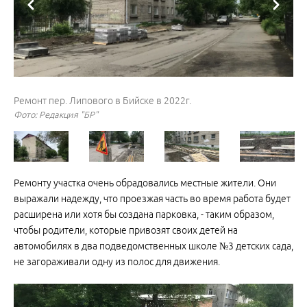
Ремонт пер. Липового в Бийске в 2022г.
Ремонт пер. Липового в Бийске в 2022г.
Ремонт пер. Липового в Бийске в 2022г.
Ремонт пер. Липового в Бийске в 2022г.
Ремонт пер. Липового в Бийске в 2022г.
Ремонт пер. Липового в Бийске в 2022г.
Ремонт пер. Липового в Бийске в 2022г.
Ремонт пер. Липового в Бийске в 2022г.
Ремонт пер. Липового в Бийске в 2022г.
Фото: Редакция "БР"
Фото: Редакция "БР"
Фото: Редакция "БР"
Фото: Редакция "БР"
Фото: Редакция "БР"
Фото: Редакция "БР"
Фото: Редакция "БР"
Фото: Редакция "БР"
Фото: Редакция "БР"
Ремонту участка очень обрадовались местные жители. Они
выражали надежду, что проезжая часть во время работа будет
расширена или хотя бы создана парковка, - таким образом,
чтобы родители, которые привозят своих детей на
автомобилях в два подведомственных школе №3 детских сада,
не загораживали одну из полос для движения.