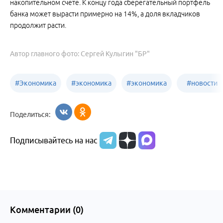
накопительном счете. К концу года сберегательный портфель
банка может вырасти примерно на 14%, а доля вкладчиков
продолжит расти.
Автор главного фото: Сергей Кулыгин "БР"
#
Экономика
#
экономика
#
экономика
#
новости
Алтайский
Бийск
бизнеса
Поделиться:
край
Подписывайтесь на нас
Комментарии (
0
)