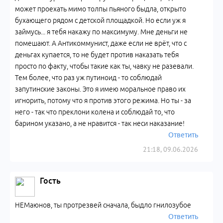
может проехать мимо толпы пьяного быдла, открыто
бухающего рядом с детской площадкой. Но если уж я
займусь... я тебя накажу по максимуму. Мне деньги не
помешают. А Антикоммунист, даже если не врёт, что с
деньгах купается, то не будет против наказать тебя
просто по факту, чтобы такие как ты, чавку не разевали.
Тем более, что раз уж путиноид - то соблюдай
запутинские законы. Это я имею моральное право их
игнорить, потому что я против этого режима. Но ты - за
него - так что преклони колена и соблюдай то, что
барином указано, а не нравится - так неси наказание!
Ответить
21:18, 09.06.2026
Гость
НЕМаюнов, ты протрезвей сначала, быдло гнилозубое
Ответить