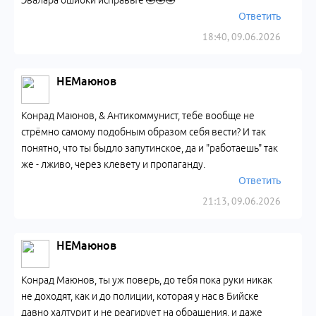
Эвалара ошибки исправьте 🤣🤣🤣
Ответить
18:40, 09.06.2026
НЕМаюнов
Конрад Маюнов, & Антикоммунист, тебе вообще не
стрёмно самому подобным образом себя вести? И так
понятно, что ты быдло запутинское, да и "работаешь" так
же - лживо, через клевету и пропаганду.
Ответить
21:13, 09.06.2026
НЕМаюнов
Конрад Маюнов, ты уж поверь, до тебя пока руки никак
не доходят, как и до полиции, которая у нас в Бийске
давно халтурит и не реагирует на обращения, и даже