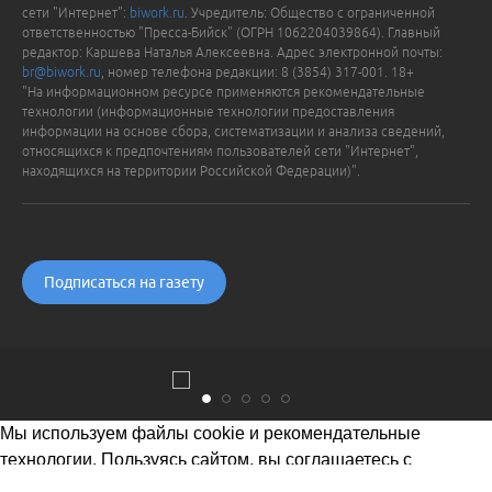
сети "Интернет":
biwork.ru
. Учредитель: Общество с ограниченной
ответственностью "Пресса-Бийск" (ОГРН 1062204039864). Главный
редактор: Каршева Наталья Алексеевна. Адрес электронной почты:
br@biwork.ru
, номер телефона редакции: 8 (3854) 317-001. 18+
"На информационном ресурсе применяются рекомендательные
технологии (информационные технологии предоставления
информации на основе сбора, систематизации и анализа сведений,
относящихся к предпочтениям пользователей сети "Интернет",
находящихся на территории Российской Федерации)".
Подписаться на газету
Мы используем файлы cookie и рекомендательные
технологии. Пользуясь сайтом, вы соглашаетесь с
Политикой обработки персональных данных