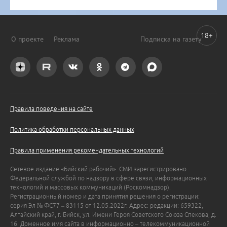
18+
О проекте
Реклама
Подписка на газету
Правила поведения на сайте
Политика обработки персональных данных
Правила применения рекомендательных технологий
Сетевое издание «Бийский рабочий». СМИ зарегистрировано
Федеральной службой по надзору в сфере связи, информационных
технологий и массовых коммуникаций (Роскомнадзор).
Регистрационный номер и дата принятия решения о регистрации:
серия Эл № ФС77 – 83115 от 12.05.2022г. Адрес: редакции: 659322,
Алтайский край, г. Бийск, ул. Имени Героя Советского Союза Спекова, д.
16. Доменное имя сайта в информационно – телекоммуникационной