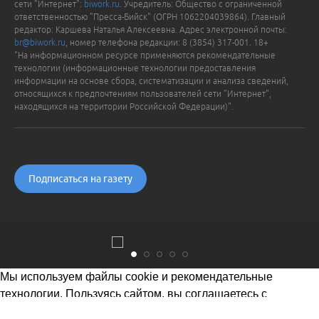
сети "Интернет":
biwork.ru
. Учредитель: Общество с ограниченной
ответственностью "Пресса-Бийск" (ОГРН 1062204039864). Главный
редактор: Каршева Наталья Алексеевна. Адрес электронной почты:
br@biwork.ru
, номер телефона редакции: 8 (3854) 317-001. 18+
"На информационном ресурсе применяются рекомендательные
технологии (информационные технологии предоставления
информации на основе сбора, систематизации и анализа сведений,
относящихся к предпочтениям пользователей сети "Интернет",
находящихся на территории Российской Федерации)".
Подписаться на газету
Мы используем файлы cookie и рекомендательные
технологии. Пользуясь сайтом, вы соглашаетесь с
Политикой обработки персональных данных