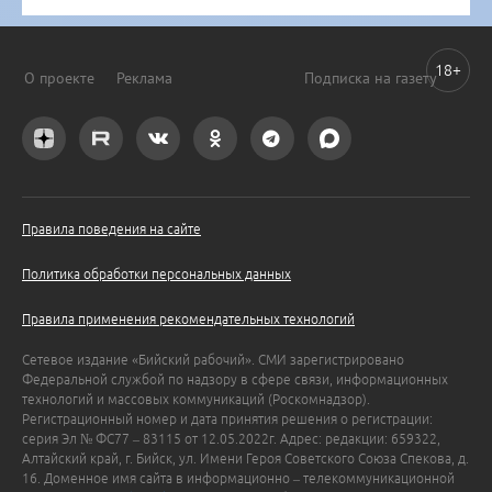
18+
О проекте
Реклама
Подписка на газету
Правила поведения на сайте
Политика обработки персональных данных
Правила применения рекомендательных технологий
Сетевое издание «Бийский рабочий». СМИ зарегистрировано
Федеральной службой по надзору в сфере связи, информационных
технологий и массовых коммуникаций (Роскомнадзор).
Регистрационный номер и дата принятия решения о регистрации:
серия Эл № ФС77 – 83115 от 12.05.2022г. Адрес: редакции: 659322,
Алтайский край, г. Бийск, ул. Имени Героя Советского Союза Спекова, д.
16. Доменное имя сайта в информационно – телекоммуникационной