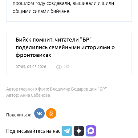
прошлом году создавали, вышивали и шили
общими силами бийчане.
Бийск помнит: читатели "БР"
поделились семейными историями о
фронтовиках
07:05, 09.05.2026
462
Автор главного фото: Владимир Бедарев для "БР"
Автор: Анна Сабанова
Поделиться:
Подписывайтесь на нас