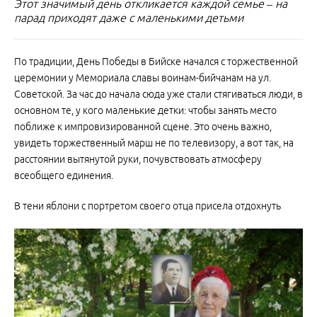
Этот значимый день откликается каждой семье – на
парад приходят даже с маленькими детьми
По традиции, День Победы в Бийске начался с торжественной
церемонии у Мемориала славы воинам-бийчанам на ул.
Советской. За час до начала сюда уже стали стягиваться люди, в
основном те, у кого маленькие детки: чтобы занять место
поближе к импровизированной сцене. Это очень важно,
увидеть торжественный марш не по телевизору, а вот так, на
расстоянии вытянутой руки, почувствовать атмосферу
всеобщего единения.
В тени яблони с портретом своего отца присела отдохнуть