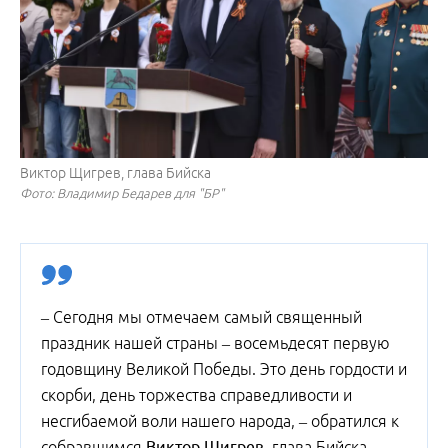
Виктор Щигрев, глава Бийска
Фото: Владимир Бедарев для "БР"
– Сегодня мы отмечаем самый священный
праздник нашей страны – восемьдесят первую
годовщину Великой Победы. Это день гордости и
скорби, день торжества справедливости и
несгибаемой воли нашего народа, – обратился к
собравшимся
Виктор Щигрев
, глава Бийска. –