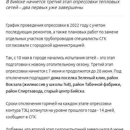
В Бийске начнется третий этап опрессовки тепловых
сетей – два первых уже завершены
График проведения опрессовки в 2022 году с учетом
последующих ремонтов, а также плановых работ по замене
отдельных участков трубопроводов специалисты СГК
согласовали с городской администрацией.
Так, с 10 мая в городе начались испытания сетей – это этап
подготовки к новому отопительному сезону. Третий этап
опрессовки начнется с 7 июня и продолжится до 20 июня. Под
отключения подпадают
дома поселка Зеленый клин, район
Вокзала (жилмассив у школы №8), район Табачной фабрики,
район Спиртзавода, старый центр Бийска
.
Сроки отключения горячей на каждом этапе опрессовки
контура ТЭЦ останутся на уровне прошлого года - 14 дней,
сообщают в СГК.
Добавим, что второй этап гидроиспытаний завершился 6 июня.