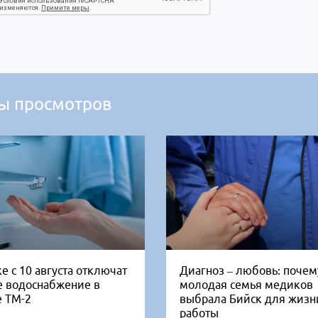
ы просмотров
е с 10 августа отключат
Диагноз – любовь: почем
е водоснабжение в
молодая семья медиков
е ТМ-2
выбрала Бийск для жизн
работы