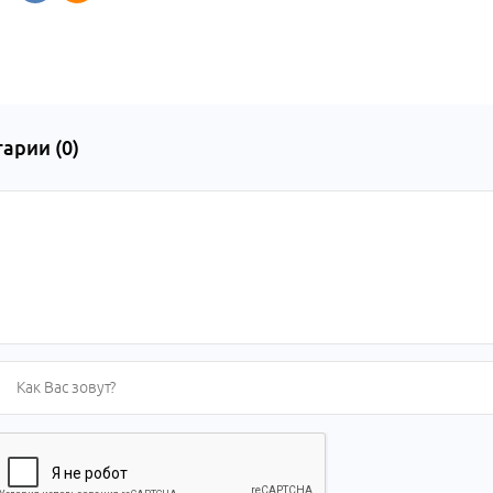
арии (
0
)