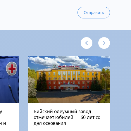
Отправить
у
Бийский олеумный завод
Ни
отмечает юбилей — 60 лет со
Би
и и
дня основания
го