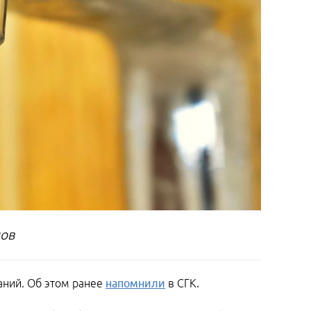
пов
таний. Об этом ранее
напомнили
в СГК.