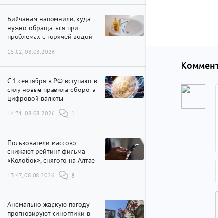
Бийчанам напомнили, куда
нужно обращаться при
проблемах с горячей водой
15:02, 08.08.2026
Коммент
С 1 сентября в РФ вступают в
силу новые правила оборота
цифровой валюты
14:31, 08.08.2026
1
Пользователи массово
снижают рейтинг фильма
«Колобок», снятого на Алтае
13:47, 08.08.2026
8
Аномально жаркую погоду
прогнозируют синоптики в