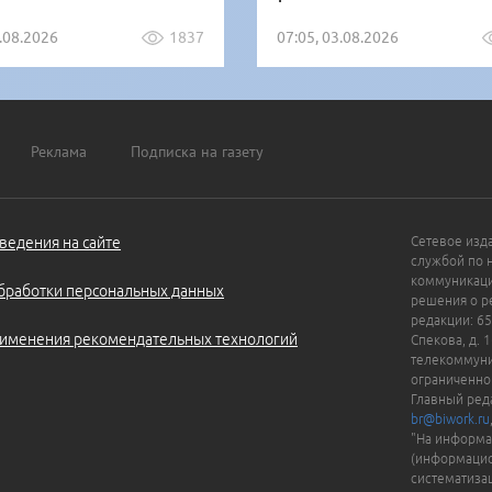
5.08.2026
1837
07:05, 03.08.2026
Реклама
Подписка на газету
ведения на сайте
Сетевое изд
службой по 
коммуникаци
бработки персональных данных
решения о ре
редакции: 65
именения рекомендательных технологий
Спекова, д. 
телекоммуни
ограниченно
Главный ред
br@biwork.ru
"На информа
(информацио
систематиза