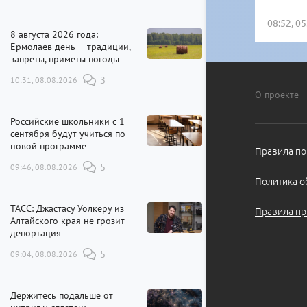
08:52, 0
8 августа 2026 года:
Ермолаев день — традиции,
запреты, приметы погоды
10:31, 08.08.2026
3
О проекте
Российские школьники с 1
сентября будут учиться по
новой программе
Правила по
09:46, 08.08.2026
5
Политика о
ТАСС: Джастасу Уолкеру из
Правила пр
Алтайского края не грозит
депортация
09:04, 08.08.2026
5
Держитесь подальше от