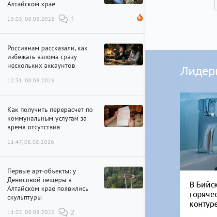
Алтайском крае
13:03, 08.08.2026
1
Россиянам рассказали, как
избежать взлома сразу
нескольких аккаунтов
Лидер
12:31, 08.08.2026
Как получить перерасчет по
коммунальным услугам за
время отсутствия
11:47, 08.08.2026
Первые арт-объекты: у
Денисовой пещеры в
В Бийск
Алтайском крае появились
горяче
скульптуры
контур
11:02, 08.08.2026
2