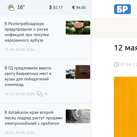
16°
82.17
94.84
В Роспотребнадзоре
предупредили о риске
инфекций при покупке
нарезанного арбуза
12 ма
21:49, 08.08.2026
07:34, 1
В ГД предложили ввести
квоту бюджетных мест в
вузах для победителей
олимпиад
21:12, 08.08.2026
4
В Алтайском крае второй
месяц подряд растут продажи
электромобилей с пробегом
20:31, 08.08.2026