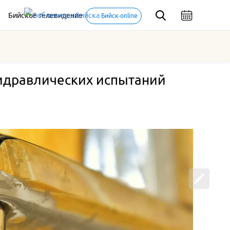
Бийское телевидение
Бийск-online
 гидравлических испытаний