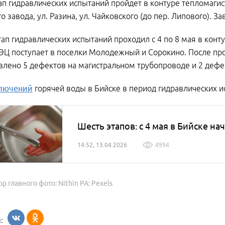
ап гидравлических испытаний пройдет в контуре тепломагис
о завода, ул. Разина, ул. Чайковского (до пер. Липового). 
ап гидравлических испытаний проходил с 4 по 8 мая в конту
ЭЦ поступает в поселки Молодежный и Сорокино. После пр
лено 5 дефектов на магистральном трубопроводе и 2 дефек
ключений
горячей воды в Бийске в период гидравлических и
Шесть этапов: с 4 мая в Бийске н
14:52, 13.04.2026
4994
ор главного фото: Nithin PA: Pexels
: