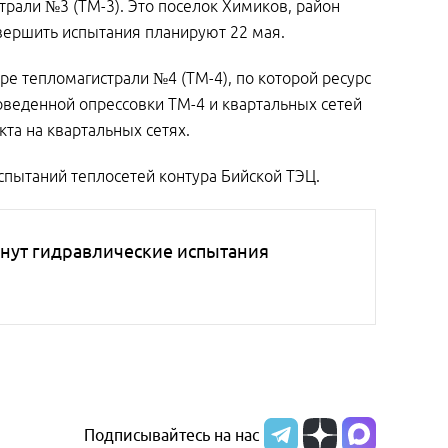
трали №3 (ТМ-3). Это поселок Химиков, район
Завершить испытания планируют 22 мая.
ре тепломагистрали №4 (ТМ-4), по которой ресурс
оведенной опрессовки ТМ-4 и квартальных сетей
та на квартальных сетях.
спытаний теплосетей контура Бийской ТЭЦ.
ачнут гидравлические испытания
Подписывайтесь на нас