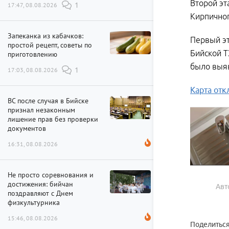
Второй эт
17:47, 08.08.2026
1
Кирпичног
Запеканка из кабачков:
Первый эт
простой рецепт, советы по
Бийской Т
приготовлению
было выяв
17:03, 08.08.2026
1
Карта от
ВС после случая в Бийске
признал незаконным
лишение прав без проверки
документов
16:31, 08.08.2026
Не просто соревнования и
достижения: бийчан
Авт
поздравляют с Днем
физкультурника
15:46, 08.08.2026
Поделиться