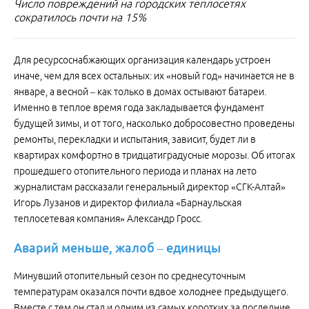
Число повреждений на городских теплосетях
сократилось почти на 15%
Для ресурсоснабжающих организация календарь устроен
иначе, чем для всех остальных: их «новый год» начинается не в
январе, а весной – как только в домах остывают батареи.
Именно в теплое время года закладывается фундамент
будущей зимы, и от того, насколько добросовестно проведены
ремонты, перекладки и испытания, зависит, будет ли в
квартирах комфортно в тридцатиградусные морозы. Об итогах
прошедшего отопительного периода и планах на лето
журналистам рассказали генеральный директор «СГК-Алтай»
Игорь Лузанов и директор филиала «Барнаульская
теплосетевая компания» Александр Гросс.
Аварий
меньше,
жалоб
–
единицы
Минувший отопительный сезон по среднесуточным
температурам оказался почти вдвое холоднее предыдущего.
Вместе с тем он стал и одним из самых коротких за последние