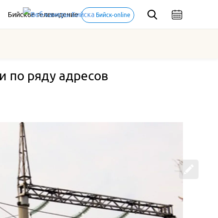
Бийское телевидение
Бийск-online
и по ряду адресов