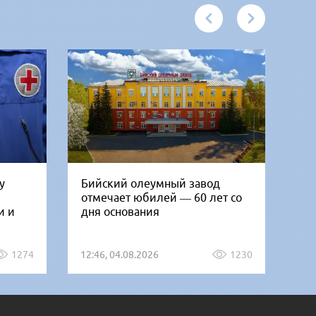
у
Бийский олеумный завод
Ни
отмечает юбилей — 60 лет со
Би
и и
дня основания
го
1274
12:46, 04.08.2026
1230
12: