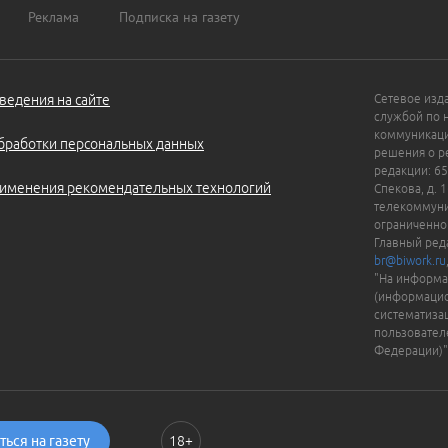
Реклама
Подписка на газету
ведения на сайте
Сетевое изд
службой по 
коммуникаци
бработки персональных данных
решения о ре
редакции: 65
именения рекомендательных технологий
Спекова, д. 
телекоммуни
ограниченно
Главный ред
br@biwork.ru
"На информа
(информацио
систематиза
пользовател
Федерации)"
ься на газету
18+