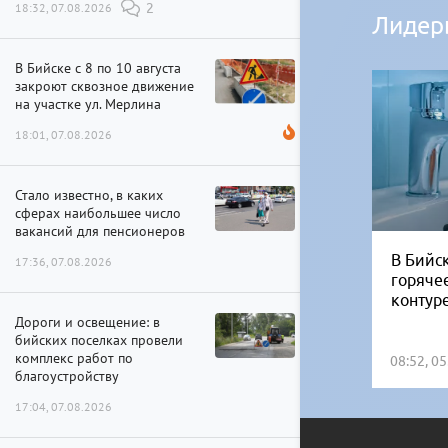
18:32, 07.08.2026
2
Лидер
В Бийске с 8 по 10 августа
закроют сквозное движение
на участке ул. Мерлина
18:01, 07.08.2026
Стало известно, в каких
сферах наибольшее число
вакансий для пенсионеров
В Бийск
17:36, 07.08.2026
горяче
контур
Дороги и освещение: в
бийских поселках провели
комплекс работ по
08:52, 0
благоустройству
17:04, 07.08.2026