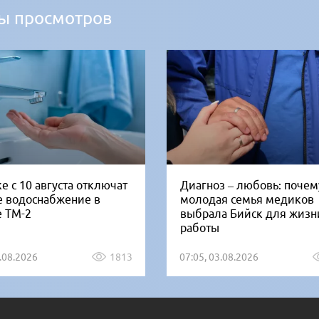
ы просмотров
е с 10 августа отключат
Диагноз – любовь: почем
е водоснабжение в
молодая семья медиков
е ТМ-2
выбрала Бийск для жизн
работы
5.08.2026
1813
07:05, 03.08.2026