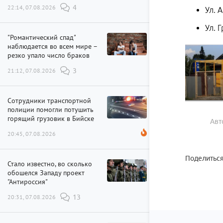
22:14, 07.08.2026
4
Ул. 
Ул. 
"Романтический спад"
наблюдается во всем мире –
резко упало число браков
21:12, 07.08.2026
3
Сотрудники транспортной
полиции помогли потушить
горящий грузовик в Бийске
Авт
20:45, 07.08.2026
Поделиться
Стало известно, во сколько
обошелся Западу проект
"Антироссия"
20:31, 07.08.2026
13