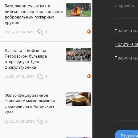
О проекте
Беги, звони, туши: как в
Бийске прошли соревнования
добровольных пожарных
дружин
Правила по
16:33, 07.08.2026
1
Политика о
8 августа в Бийске на
Петровском бульваре
Правила пр
отпразднуют День
физкультурника
16:02, 07.08.2026
1
Фальсифицированное
сливочное масло выявили
специалисты в Алтайском
крае
15:31, 07.08.2026
3
Подписат