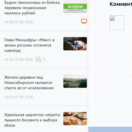
Будни: пенсионеры из Бийска
Коммент
перевели мошенникам
миллион рублей
20:00, 07.08.2026
Глава Минцифры: «Макс» в
жизни россиян останется
навсегда
19:34, 07.08.2026
7
Жители деревни под
Новосибирском пытаются
спасти ее от исчезновения
19:03, 07.08.2026
Идеальная шарлотка: секреты
пышного бисквита и выбора
яблок