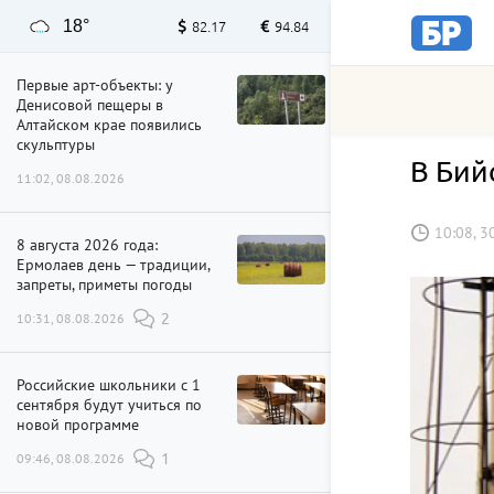
18°
82.17
94.84
Первые арт-объекты: у
Денисовой пещеры в
Алтайском крае появились
скульптуры
В Бий
11:02, 08.08.2026
10:08, 3
8 августа 2026 года:
Ермолаев день — традиции,
запреты, приметы погоды
10:31, 08.08.2026
2
Российские школьники с 1
сентября будут учиться по
новой программе
09:46, 08.08.2026
1