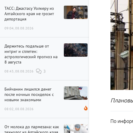
ТАСС: Джастасу Уолкеру из
Алтайского края не грозит
депортация
09:04, 08.08.2026
Держитесь подальше от
интриг и сплетен:
астрологический прогноз на
8 августа
08:43, 08.08.2026
3
Бийчанин лишился денег
после ночных посиделок с
новыми знакомыми
Плановы
08:02, 08.08.2026
По информ
От молока до пармезана: как
технолог из Алтайского края