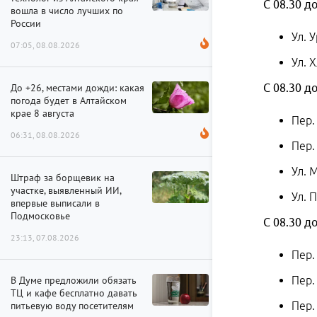
С 08.30 до
вошла в число лучших по
России
Ул. 
07:05, 08.08.2026
Ул. 
До +26, местами дожди: какая
С 08.30 до
погода будет в Алтайском
крае 8 августа
Пер.
06:31, 08.08.2026
Пер.
Ул. 
Штраф за борщевик на
участке, выявленный ИИ,
Ул. 
впервые выписали в
Подмосковье
С 08.30 до
23:13, 07.08.2026
Пер.
В Думе предложили обязать
Пер.
ТЦ и кафе бесплатно давать
питьевую воду посетителям
Пер.