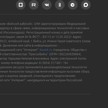
ание «Бийский рабочий». СМИ зарегистрировано Федеральной
надзору в сфере связи, информационных технологий и массовых
й (Роскомнадзор). Регистрационный номер и дата принятия
гистрации: серия Эл № ФС77 – 83115 от 12.05.2022г. Адрес:
9322, Алтайский край, г. Бийск, ул. Имени Героя Советского Союза
16. Доменное имя сайта в информационно –
кационной сети "Интернет":
biwork.ru
. Учредитель: Общество с
й ответственностью "Пресса-Бийск" (ОГРН 1062204039864).
актор: Каршева Наталья Алексеевна. Адрес электронной почты:
, номер телефона редакции: 8 (3854) 317-001. 18+
ционном ресурсе применяются рекомендательные технологии
нные технологии предоставления информации на основе сбора,
ции и анализа сведений, относящихся к предпочтениям
ей сети "Интернет", находящихся на территории Российской
.