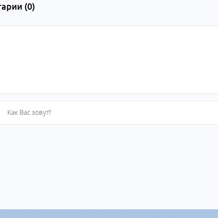
арии (
0
)