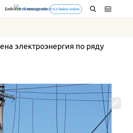
Бийское телевидение
Бийск-online
чена электроэнергия по ряду