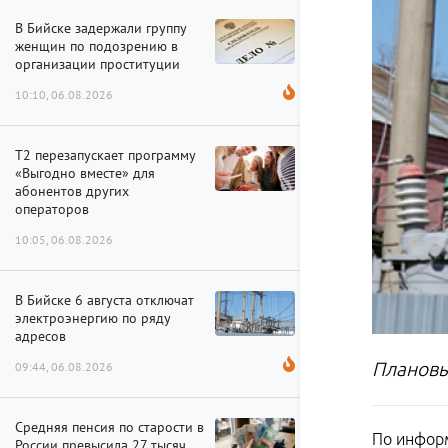
В Бийске задержали группу
женщин по подозрению в
организации проституции
10:10, 06.08.2026
Т2 перезапускает программу
«Выгодно вместе» для
абонентов других
операторов
10:05, 06.08.2026
В Бийске 6 августа отключат
электроэнергию по ряду
адресов
Плановы
09:44, 06.08.2026
Средняя пенсия по старости в
По информ
России превысила 27 тысяч