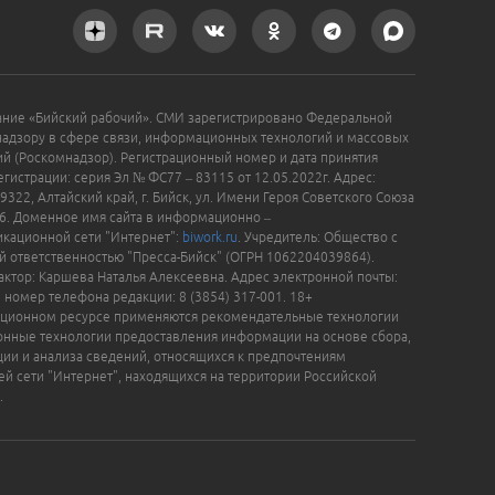
ание «Бийский рабочий». СМИ зарегистрировано Федеральной
надзору в сфере связи, информационных технологий и массовых
й (Роскомнадзор). Регистрационный номер и дата принятия
гистрации: серия Эл № ФС77 – 83115 от 12.05.2022г. Адрес:
9322, Алтайский край, г. Бийск, ул. Имени Героя Советского Союза
16. Доменное имя сайта в информационно –
кационной сети "Интернет":
biwork.ru
. Учредитель: Общество с
й ответственностью "Пресса-Бийск" (ОГРН 1062204039864).
актор: Каршева Наталья Алексеевна. Адрес электронной почты:
, номер телефона редакции: 8 (3854) 317-001. 18+
ционном ресурсе применяются рекомендательные технологии
нные технологии предоставления информации на основе сбора,
ции и анализа сведений, относящихся к предпочтениям
ей сети "Интернет", находящихся на территории Российской
.