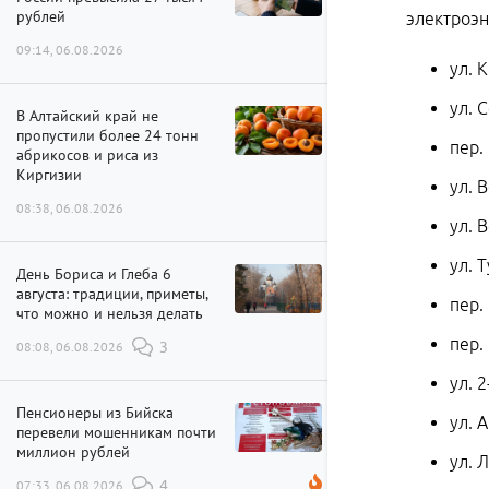
рублей
электроэн
09:14, 06.08.2026
ул. 
ул. 
В Алтайский край не
пропустили более 24 тонн
пер.
абрикосов и риса из
Киргизии
ул. 
08:38, 06.08.2026
ул. 
ул. 
День Бориса и Глеба 6
августа: традиции, приметы,
пер.
что можно и нельзя делать
пер.
08:08, 06.08.2026
3
ул. 
Пенсионеры из Бийска
ул. 
перевели мошенникам почти
миллион рублей
ул. 
07:33, 06.08.2026
4