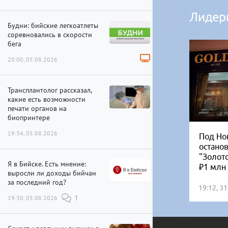
Лидер
Будни: бийские легкоатлеты
соревновались в скорости
бега
20:00, 05.08.2026
Трансплантолог рассказал,
какие есть возможности
печати органов на
биопринтере
19:34, 05.08.2026
Под Но
остано
"Золот
Я в Бийске. Есть мнение:
₽1 млн
выросли ли доходы бийчан
за последний год?
19:12, 3
19:30, 05.08.2026
1