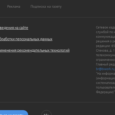
Реклама
Подписка на газету
ведения на сайте
Сетевое изд
службой по 
коммуникаци
бработки персональных данных
решения о ре
редакции: 65
именения рекомендательных технологий
Спекова, д. 
телекоммуни
ограниченно
Главный ред
br@biwork.ru
"На информа
(информацио
систематиза
пользовател
Федерации)"