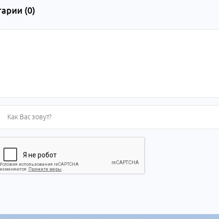
арии (
0
)