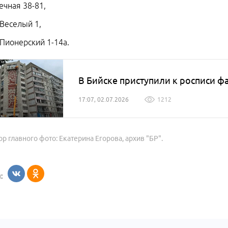
Речная 38-81,
 Веселый 1,
 Пионерский 1-14а.
В Бийске приступили к росписи ф
17:07, 02.07.2026
1212
ор главного фото: Екатерина Егорова, архив "БР".
: