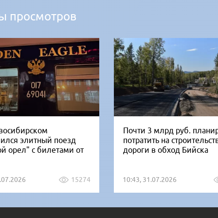
ы просмотров
восибирском
Почти 3 млрд руб. плани
вился элитный поезд
потратить на строительст
ой орел" с билетами от
дороги в обход Бийска
1.07.2026
15274
10:43, 31.07.2026