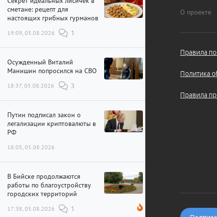
Секрет идеальных лисичек в
сметане: рецепт для
О проекте
настоящих грибных гурманов
19:09, 05.08.2026
1
Правила по
Осужденный Виталий
Манишин попросился на СВО
Политика о
18:37, 05.08.2026
3
Правила пр
Путин подписал закон о
легализации криптовалюты в
РФ
18:05, 05.08.2026
В Бийске продолжаются
работы по благоустройству
городских территорий
17:38, 05.08.2026
1