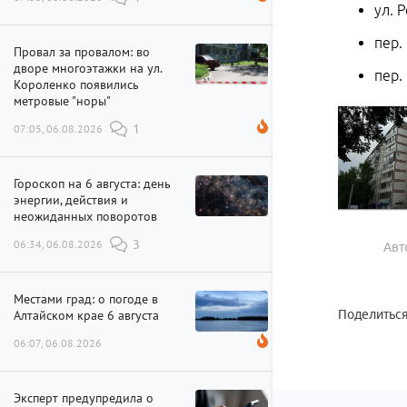
ул. 
пер.
Провал за провалом: во
дворе многоэтажки на ул.
пер.
Короленко появились
метровые "норы"
07:05, 06.08.2026
1
Гороскоп на 6 августа: день
энергии, действия и
неожиданных поворотов
06:34, 06.08.2026
3
Авт
Местами град: о погоде в
Алтайском крае 6 августа
Поделиться
06:07, 06.08.2026
Эксперт предупредила о