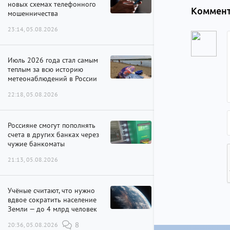
новых схемах телефонного
Коммент
мошенничества
23:14, 05.08.2026
Июль 2026 года стал самым
теплым за всю историю
метеонаблюдений в России
22:18, 05.08.2026
Россияне смогут пополнять
счета в других банках через
чужие банкоматы
21:13, 05.08.2026
Учёные считают, что нужно
вдвое сократить население
Земли — до 4 млрд человек
20:36, 05.08.2026
8