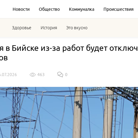
Новости
Общество
Коммуналка
Происшествия
Здоровье
История
Это вкусно
я в Бийске из-за работ будет отклю
ов
6.07.2026
463
0