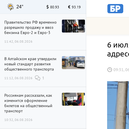
24°
80.93
93.19
Правительство РФ временно
разрешило продажу и ввоз
бензина Евро-2 и Евро-3
11:42, 06.08.2026
6 июл
адрес
В Алтайском крае утвердили
новый стандарт развития
общественного транспорта
09:31, 0
11:12, 06.08.2026
1
Россиянам рассказали, как
изменится оформление
билетов на общественный
транспорт
10:32, 06.08.2026