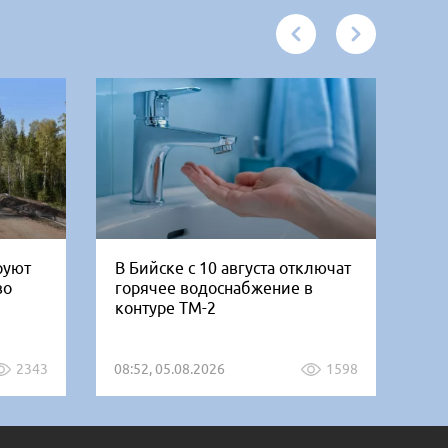
руют
В Бийске с 10 августа отключат
«Б
во
горячее водоснабжение в
но
контуре ТМ-2
от
2343
08:52, 05.08.2026
1598
07: