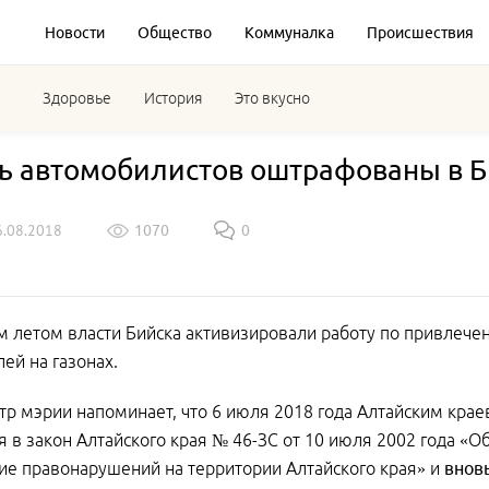
Новости
Общество
Коммуналка
Происшествия
Здоровье
История
Это вкусно
ь автомобилистов оштрафованы в Би
6.08.2018
1070
0
летом власти Бийска активизировали работу по привлечен
ей на газонах.
тр мэрии напоминает, что 6 июля 2018 года Алтайским кр
 в закон Алтайского края № 46-ЗС от 10 июля 2002 года «О
е правонарушений на территории Алтайского края» и
внов