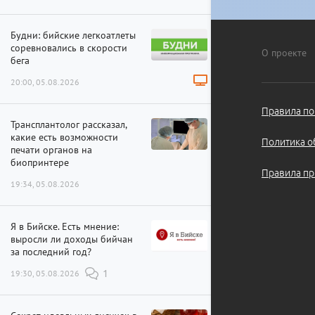
Будни: бийские легкоатлеты
соревновались в скорости
О проекте
бега
20:00, 05.08.2026
Правила по
Трансплантолог рассказал,
какие есть возможности
Политика о
печати органов на
биопринтере
Правила пр
19:34, 05.08.2026
Я в Бийске. Есть мнение:
выросли ли доходы бийчан
за последний год?
19:30, 05.08.2026
1