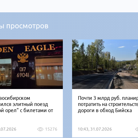
ы просмотров
восибирском
Почти 3 млрд руб. плани
вился элитный поезд
потратить на строительст
ой орел" с билетами от
дороги в обход Бийска
1.07.2026
15276
10:43, 31.07.2026