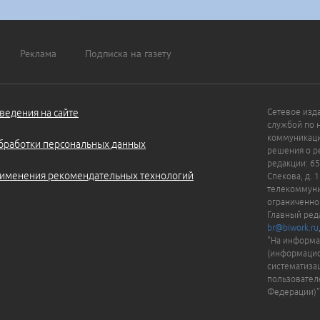
Реклама
Подписка на газету
ведения на сайте
Сетевое изд
службой по 
коммуникаци
бработки персональных данных
решения о ре
редакции: 65
именения рекомендательных технологий
Спекова, д. 
телекоммуни
ограниченно
Главный ред
br@biwork.ru
"На информа
(информацио
систематиза
пользовател
Федерации)"