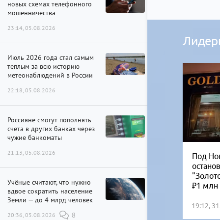
новых схемах телефонного
мошенничества
23:14, 05.08.2026
Лидер
Июль 2026 года стал самым
теплым за всю историю
метеонаблюдений в России
22:18, 05.08.2026
Россияне смогут пополнять
счета в других банках через
чужие банкоматы
21:13, 05.08.2026
Под Но
остано
"Золот
Учёные считают, что нужно
₽1 млн
вдвое сократить население
Земли — до 4 млрд человек
19:12, 3
20:36, 05.08.2026
8