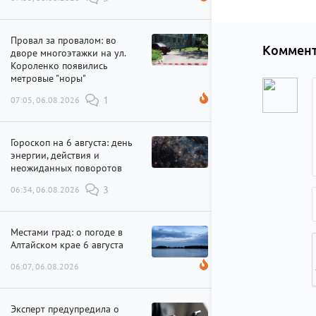
Провал за провалом: во
Коммент
дворе многоэтажки на ул.
Короленко появились
метровые "норы"
07:05, 06.08.2026
1
Гороскоп на 6 августа: день
энергии, действия и
неожиданных поворотов
06:34, 06.08.2026
3
Местами град: о погоде в
Алтайском крае 6 августа
06:07, 06.08.2026
Эксперт предупредила о