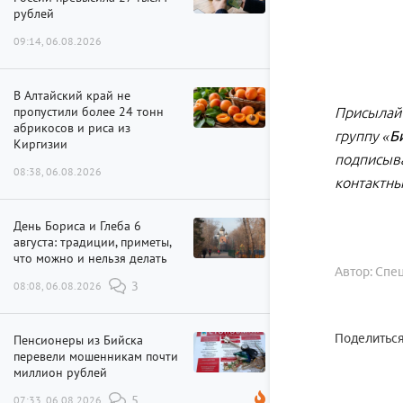
рублей
09:14, 06.08.2026
В Алтайский край не
пропустили более 24 тонн
Присылайт
абрикосов и риса из
группу
«Б
Киргизии
подписыва
08:38, 06.08.2026
контактны
День Бориса и Глеба 6
августа: традиции, приметы,
что можно и нельзя делать
Автор: Спе
08:08, 06.08.2026
3
Поделиться
Пенсионеры из Бийска
перевели мошенникам почти
миллион рублей
07:33, 06.08.2026
5