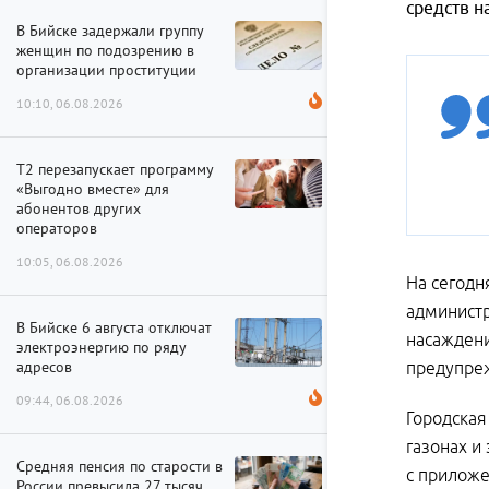
средств н
В Бийске задержали группу
женщин по подозрению в
организации проституции
10:10, 06.08.2026
Т2 перезапускает программу
«Выгодно вместе» для
абонентов других
операторов
10:05, 06.08.2026
На сегодн
администр
В Бийске 6 августа отключат
насаждени
электроэнергию по ряду
адресов
предупре
09:44, 06.08.2026
Городская
газонах и
Средняя пенсия по старости в
с приложе
России превысила 27 тысяч