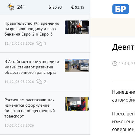
24°
80.93
93.19
Правительство РФ временно
разрешило продажу и ввоз
бензина Евро-2 и Евро-3
11:42, 06.08.2026
1
Девят
В Алтайском крае утвердили
17:13, 2
новый стандарт развития
общественного транспорта
11:12, 06.08.2026
2
Нынешним 
Россиянам рассказали, как
автомобил
изменится оформление
билетов на общественный
Пресс-цен
транспорт
изменения
10:32, 06.08.2026
совершени