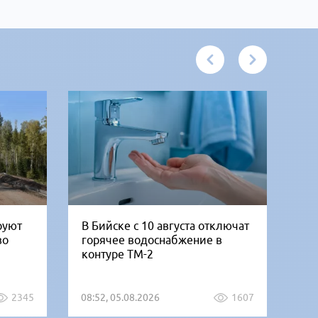
руют
В Бийске с 10 августа отключат
«Б
во
горячее водоснабжение в
но
контуре ТМ-2
от
2345
08:52, 05.08.2026
1607
07: