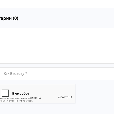
арии (
0
)