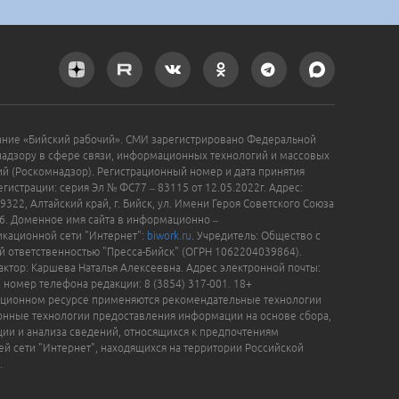
ание «Бийский рабочий». СМИ зарегистрировано Федеральной
надзору в сфере связи, информационных технологий и массовых
й (Роскомнадзор). Регистрационный номер и дата принятия
гистрации: серия Эл № ФС77 – 83115 от 12.05.2022г. Адрес:
9322, Алтайский край, г. Бийск, ул. Имени Героя Советского Союза
16. Доменное имя сайта в информационно –
кационной сети "Интернет":
biwork.ru
. Учредитель: Общество с
й ответственностью "Пресса-Бийск" (ОГРН 1062204039864).
актор: Каршева Наталья Алексеевна. Адрес электронной почты:
, номер телефона редакции: 8 (3854) 317-001. 18+
ционном ресурсе применяются рекомендательные технологии
нные технологии предоставления информации на основе сбора,
ции и анализа сведений, относящихся к предпочтениям
ей сети "Интернет", находящихся на территории Российской
.