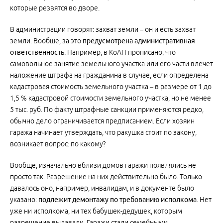
которые резвятся во дворе.
В администрации говорят: захват земли – он и есть захват
земли. Вообще, за это
преду­смотрена административная
ответственность
. Например, в КоАП прописано, что
самовольное занятие земельного участка или его части влечет
наложение штрафа на гражданина в случае, если определена
кадастровая стоимость земельного участка – в размере от 1 до
1,5 % кадастровой стоимости земельного участка, но не менее
5 тыс. руб. По факту штрафные санкции применяются редко,
обычно дело ограничивается предписанием. Если хозяин
гаража начинает утверждать, что ракушка стоит по закону,
возникает вопрос: по какому?
Вообще, изначально вблизи домов гаражи появлялись не
просто так. Разрешение на них действительно было. Только
давалось оно, например, инвалидам, и в документе было
указано:
подлежит демонтажу по требованию исполкома
. Нет
уже ни исполкома, ни тех бабушек-дедушек, которым
разрешение выдавали. Гаражи стали семейными,