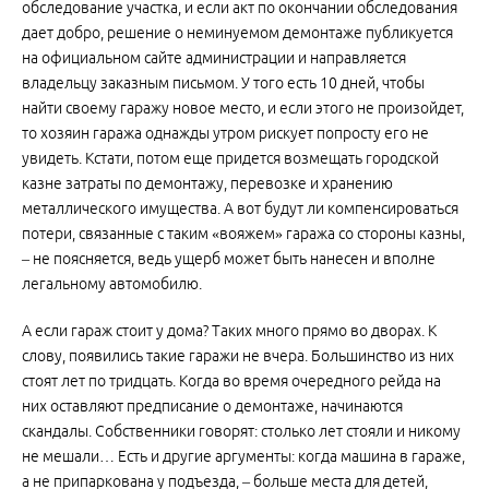
обследование участка, и если акт по окончании обследования
дает добро, решение о неминуемом демонтаже публикуется
на официальном сайте администрации и направляется
владельцу заказным письмом. У того есть 10 дней, чтобы
найти своему гаражу новое место, и если этого не произойдет,
то хозяин гаража однажды утром рискует попросту его не
увидеть. Кстати, потом еще придется возмещать городской
казне затраты по демонтажу, перевозке и хранению
металлического имущества. А вот будут ли компенсироваться
потери, связанные с таким «вояжем» гаража со стороны казны,
– не поясняется, ведь ущерб может быть нанесен и вполне
легальному автомобилю.
А если гараж стоит у дома? Таких много прямо во дворах. К
слову, появились такие гаражи не вчера. Большинство из них
стоят лет по тридцать. Когда во время очередного рейда на
них оставляют предписание о демонтаже, начинаются
скандалы. Собственники говорят: столько лет стояли и никому
не мешали… Есть и другие аргументы: когда машина в гараже,
а не припаркована у подъезда, – больше места для детей,