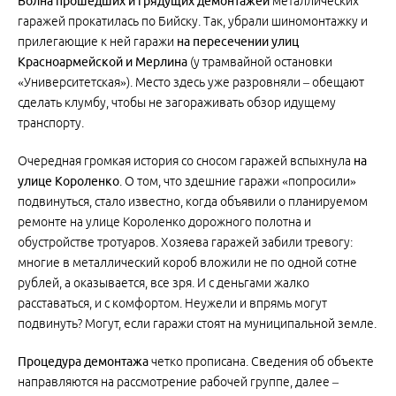
Волна прошедших и грядущих демонтажей
металлических
гаражей прокатилась по Бийску. Так, убрали шиномонтажку и
прилегающие к ней гаражи
на пересечении улиц
Красноармейской и Мерлина
(у трамвайной остановки
«Университетская»). Место здесь уже разровняли – обещают
сделать клумбу, чтобы не загораживать обзор идущему
транспорту.
Очередная громкая история со сносом гаражей вспыхнула
на
улице Короленко
. О том, что здешние гаражи «попросили»
подвинуться, стало известно, когда объявили о планируемом
ремонте на улице Короленко дорожного полотна и
обустройстве тротуаров. Хозяева гаражей забили тревогу:
многие в металлический короб вложили не по одной сотне
рублей, а оказывается, все зря. И с деньгами жалко
расставаться, и с комфортом. Неужели и впрямь могут
подвинуть? Могут, если гаражи стоят на муниципальной земле.
Процедура демонтажа
четко прописана. Сведения об объекте
направляются на рассмотрение рабочей группе, далее –