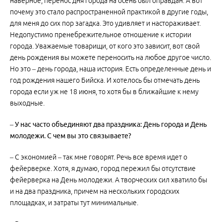
наверное, перенос дня города на осень был оправдан. А вот
почему это стало распространенной практикой в другие годы,
для меня до сих пор загадка. Это удивляет и настораживает.
Недопустимо пренебрежительное отношение к истории
города. Уважаемые товарищи, от кого это зависит, вот свой
день рождения вы можете переносить на любое другое число.
Но это – день города, наша история. Есть определенные день и
год рождения нашего Бийска. И хотелось бы отмечать день
города если уж не 18 июня, то хотя бы в ближайшие к нему
выходные.
– У нас часто объединяют два праздника: День города и День
молодежи. С чем вы это связываете?
– С экономией – так мне говорят. Речь все время идет о
фейерверке. Хотя, я думаю, город пережил бы отсутствие
фейерверка на День молодежи. А творческих сил хватило бы
и на два праздника, причем на нескольких городских
площадках, и затраты тут минимальные.