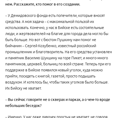
нем. Расскажите, кто помог в его создании.
– У Демидовского фонда есть попечители, которые вносят
средства. А моя задача – с максимальной пользой их
использовать. Конечно, у нас в Бийске есть состоятельные
люди, и жертвователей на благие для города дела могло бы
быть больше. Но вот с бюстом Пушкину нам помог не
бийчанин – Сергей Козубенко, известный российский
промышленник и благотворитель. На его средства установлен
и памятник Василию Шукшину на горе Пикет, и много-много
памятников, церквей, больниц по всей стране. Теперь при его
поддержке в Бийске появился новый уголок, куда можно
прийти, посидеть с книгой, газетой, просто подышать
воздухом. И хотелось бы, чтобы таких уголков было больше.
Их Бийску не хватает.
– Вы сейчас говорите не о скверах и парках, а о чем-то вроде
небольших беседок?
– Именно. У нас даже лавочек простых не хватает, не говоря