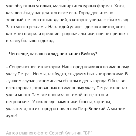
уже об уютных уголках, малых архитектурных формах. Хотя,
казалось бы, у нас для этого все есть. Город достаточно
зеленый, нет высотных зданий, в которые упирался бы взгляд.
Зато много рекламы. На каждой улице – десятки щитов, хотя,
как мне говорили прежние градоначальники, они не приносят
в казну большого дохода.
– Чего еще, на ваш взгляд, не хватает Бийску?
– Сопричастности к истории. Наш город появился по именному
указу Петра I. Но мы, как будто, стыдимся быть петровскими. В
лучшем случае, вспоминаем об этом в день города. Я был во
всех городах, основанных по именному указу Петра, их не так
уже и много. Там все пронизано темой того, что они
петровские... У них везде памятники, бюсты, картины,
указатели, что их город основал сам Петр Великий. А мы чем
хуже?
Автор главного фото: Сергей Кулыгин, "БР"