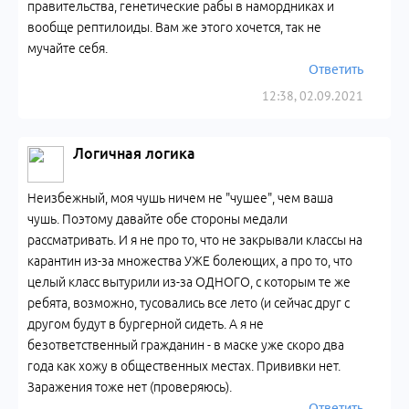
правительства, генетические рабы в намордниках и
вообще рептилоиды. Вам же этого хочется, так не
мучайте себя.
Ответить
12:38, 02.09.2021
Логичная логика
Неизбежный, моя чушь ничем не "чушее", чем ваша
чушь. Поэтому давайте обе стороны медали
рассматривать. И я не про то, что не закрывали классы на
карантин из-за множества УЖЕ болеющих, а про то, что
целый класс вытурили из-за ОДНОГО, с которым те же
ребята, возможно, тусовались все лето (и сейчас друг с
другом будут в бургерной сидеть. А я не
безответственный гражданин - в маске уже скоро два
года как хожу в общественных местах. Прививки нет.
Заражения тоже нет (проверяюсь).
Ответить