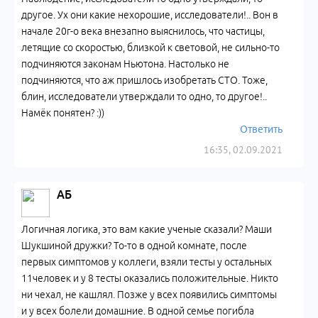
другое. Ух они какие нехорошие, исследователи!.. Вон в
начале 20г-о века внезапно выяснилось, что частицы,
летящие со скоростью, близкой к световой, не сильно-то
подчиняются законам Ньютона. Настолько не
подчиняются, что аж пришлось изобретать СТО. Тоже,
блин, исследователи утверждали то одно, то другое!..
Намёк понятен? :))
Ответить
16:35, 02.09.2021
АБ
Логичная логика, это вам какие ученые сказали? Маши
Шукшиной дружки? То-то в одной комнате, после
первых симптомов у коллеги, взяли тесты у остальных
11человек и у 8 тесты оказались положительные. Никто
ни чехал, не кашлял. Позже у всех появились симптомы
и у всех болели домашние. В одной семье погибла