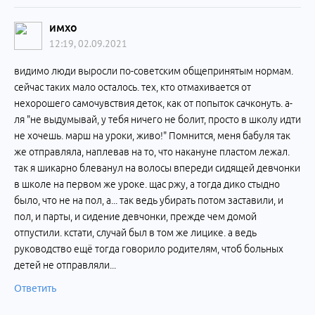
имхо
12:19, 02.09.2021
видимо люди выросли по-советским общепринятым нормам.
сейчас таких мало осталось. тех, кто отмахивается от
нехорошего самочувствия деток, как от попыток сачконуть. а-
ля "не выдумывай, у тебя ничего не болит, просто в школу идти
не хочешь. марш на уроки, живо!" Помнится, меня бабуля так
же отправляла, наплевав на то, что накануне пластом лежал.
так я шикарно блеванул на волосы впереди сидящей девчонки
в школе на первом же уроке. щас ржу, а тогда дико стыдно
было, что не на пол, а... так ведь убирать потом заставили, и
пол, и парты, и сидение девчонки, прежде чем домой
отпустили. кстати, случай был в том же лицике. а ведь
руководство ещё тогда говорило родителям, чтоб больных
детей не отправляли...
Ответить