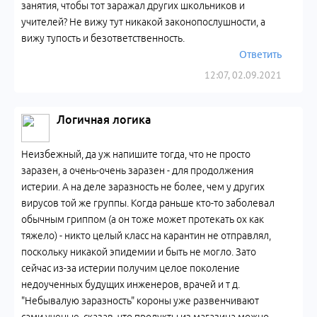
занятия, чтобы тот заражал других школьников и
учителей? Не вижу тут никакой законопослушности, а
вижу тупость и безответственность.
Ответить
12:07, 02.09.2021
Логичная логика
Неизбежный, да уж напишите тогда, что не просто
заразен, а очень-очень заразен - для продолжения
истерии. А на деле заразность не более, чем у других
вирусов той же группы. Когда раньше кто-то заболевал
обычным гриппом (а он тоже может протекать ох как
тяжело) - никто целый класс на карантин не отправлял,
поскольку никакой эпидемии и быть не могло. Зато
сейчас из-за истерии получим целое поколение
недоученных будущих инженеров, врачей и т д.
"Небывалую заразность" короны уже развенчивают