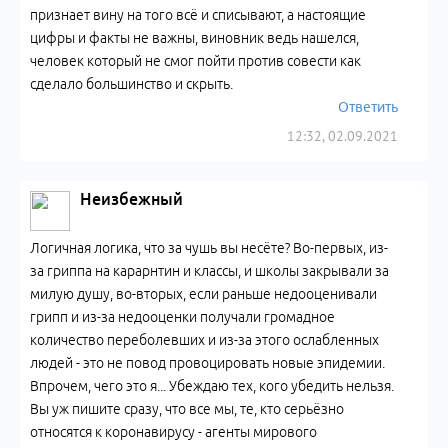
признает вину на того всё и списывают, а настоящие
цифры и факты не важны, виновник ведь нашелся,
человек который не смог пойти против совести как
сделало большинство и скрыть.
Ответить
12:32, 02.09.2021
Неизбежный
Логичная логика, что за чушь вы несёте? Во-первых, из-
за гриппа на карарнтин и классы, и школы закрывали за
милую душу, во-вторых, если раньше недооценивали
грипп и из-за недооценки получали громадное
количество переболевших и из-за этого ослабленных
людей - это не повод провоцировать новые эпидемии.
Впрочем, чего это я... Убеждаю тех, кого убедить нельзя.
Вы уж пишите сразу, что все мы, те, кто серьёзно
относятся к коронавирусу - агенты мирового