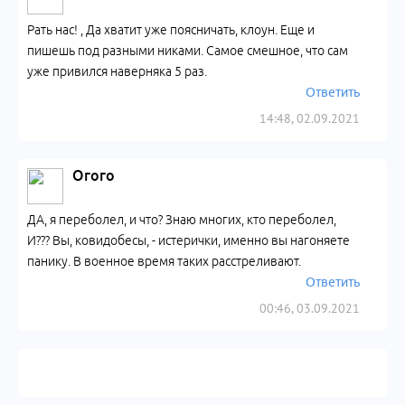
Рать нас! , Да хватит уже поясничать, клоун. Еще и
пишешь под разными никами. Самое смешное, что сам
уже привился наверняка 5 раз.
Ответить
14:48, 02.09.2021
Огого
ДА, я переболел, и что? Знаю многих, кто переболел,
И??? Вы, ковидобесы, - истерички, именно вы нагоняете
панику. В военное время таких расстреливают.
Ответить
00:46, 03.09.2021