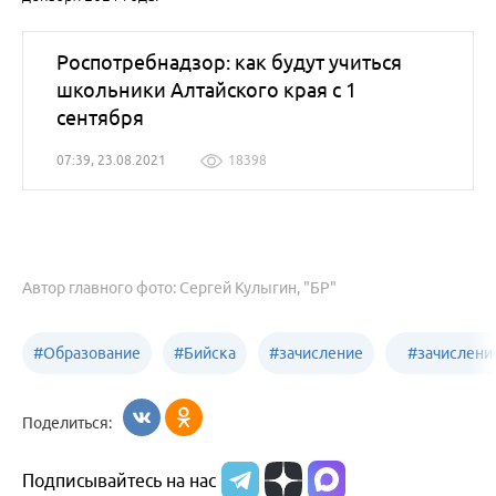
Роспотребнадзор: как будут учиться
школьники Алтайского края с 1
сентября
07:39, 23.08.2021
18398
Автор главного фото: Сергей Кулыгин, "БР"
#
Образование
#
Бийска
#
зачисление
#
зачислени
Алтайского
в детские
в первый
Поделиться:
края
сады
класс
Подписывайтесь на нас