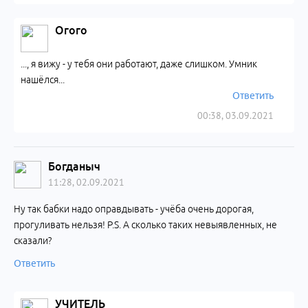
Огого
..., я вижу - у тебя они работают, даже слишком. Умник
нашёлся...
Ответить
00:38, 03.09.2021
Богданыч
11:28, 02.09.2021
Ну так бабки надо оправдывать - учёба очень дорогая,
прогуливать нельзя! P.S. А сколько таких невыявленных, не
сказали?
Ответить
УЧИТЕЛЬ