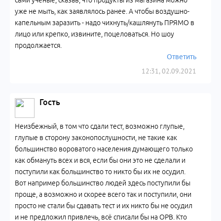
сами ученые, сказав, что продукты из магазина можно
уже не мыть, как заявлялось ранее. А чтобы воздушно-
капельным заразить - надо чихнуть/кашлянуть ПРЯМО в
лицо или крепко, извините, поцеловаться. Но шоу
продолжается.
Ответить
12:31, 02.09.2021
Гость
Неизбежный, в том что сдали тест, возможно глупые,
глупые в сторону законопослушности, не такие как
большинство вороватого населения думающего только
как обмануть всех и вся, если бы они это не сделали и
поступили как большинство то никто бы их не осудил.
Вот например большинство людей здесь поступили бы
проще, а возможно и скорее всего так и поступили, они
просто не стали бы сдавать тест и их никто бы не осудил
и не предложил привлечь, всё списали бы на ОРВ. Кто