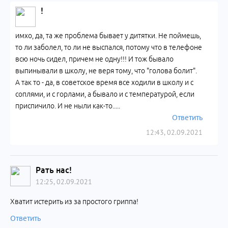
!
имхо, да, та же проблема бывает у дитятки. Не поймешь,
то ли заболел, то ли не выспался, потому что в телефоне
всю ночь сидел, причем не одну!!! И тож бывало
выпинывали в школу, не веря тому, что "голова болит".
А так то - да, в советское время все ходили в школу и с
соплями, и с горлами, а бывало и с температурой, если
приспичило. И не ныли как-то.....
Ответить
12:43, 02.09.2021
Рать нас!
12:25, 02.09.2021
Хватит истерить из за простого гриппа!
Ответить