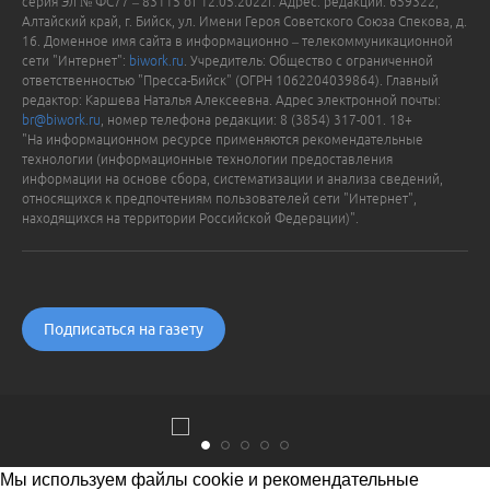
серия Эл № ФС77 – 83115 от 12.05.2022г. Адрес: редакции: 659322,
Алтайский край, г. Бийск, ул. Имени Героя Советского Союза Спекова, д.
16. Доменное имя сайта в информационно – телекоммуникационной
сети "Интернет":
biwork.ru
. Учредитель: Общество с ограниченной
ответственностью "Пресса-Бийск" (ОГРН 1062204039864). Главный
редактор: Каршева Наталья Алексеевна. Адрес электронной почты:
br@biwork.ru
, номер телефона редакции: 8 (3854) 317-001. 18+
"На информационном ресурсе применяются рекомендательные
технологии (информационные технологии предоставления
информации на основе сбора, систематизации и анализа сведений,
относящихся к предпочтениям пользователей сети "Интернет",
находящихся на территории Российской Федерации)".
Подписаться на газету
Мы используем файлы cookie и рекомендательные