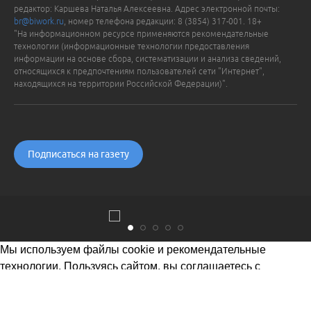
редактор: Каршева Наталья Алексеевна. Адрес электронной почты:
br@biwork.ru
, номер телефона редакции: 8 (3854) 317-001. 18+
"На информационном ресурсе применяются рекомендательные
технологии (информационные технологии предоставления
информации на основе сбора, систематизации и анализа сведений,
относящихся к предпочтениям пользователей сети "Интернет",
находящихся на территории Российской Федерации)".
Подписаться на газету
Мы используем файлы cookie и рекомендательные
технологии. Пользуясь сайтом, вы соглашаетесь с
Политикой обработки персональных данных