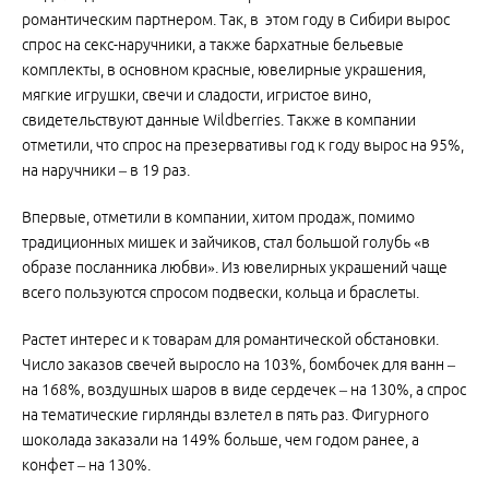
романтическим партнером. Так, в этом году в Сибири вырос
спрос на секс-наручники, а также бархатные бельевые
комплекты, в основном красные, ювелирные украшения,
мягкие игрушки, свечи и сладости, игристое вино,
свидетельствуют данные Wildberries. Также в компании
отметили, что спрос на презервативы год к году вырос на 95%,
на наручники – в 19 раз.
Впервые, отметили в компании, хитом продаж, помимо
традиционных мишек и зайчиков, стал большой голубь «в
образе посланника любви». Из ювелирных украшений чаще
всего пользуются спросом подвески, кольца и браслеты.
Растет интерес и к товарам для романтической обстановки.
Число заказов свечей выросло на 103%, бомбочек для ванн –
на 168%, воздушных шаров в виде сердечек – на 130%, а спрос
на тематические гирлянды взлетел в пять раз. Фигурного
шоколада заказали на 149% больше, чем годом ранее, а
конфет – на 130%.