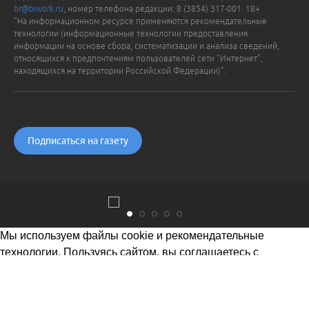
br@biwork.ru
, номер телефона редакции: 8 (3854) 317-001. 18+
"На информационном ресурсе применяются рекомендательные
технологии (информационные технологии предоставления
информации на основе сбора, систематизации и анализа сведений,
относящихся к предпочтениям пользователей сети "Интернет",
находящихся на территории Российской Федерации)".
Подписаться на газету
Мы используем файлы cookie и рекомендательные
технологии. Пользуясь сайтом, вы соглашаетесь с
Политикой обработки персональных данных
Понятно