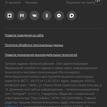
18+
О проекте
Реклама
Подписка на газету
Правила поведения на сайте
Политика обработки персональных данных
Правила применения рекомендательных технологий
Сетевое издание «Бийский рабочий». СМИ зарегистрировано
Федеральной службой по надзору в сфере связи, информационных
технологий и массовых коммуникаций (Роскомнадзор).
Регистрационный номер и дата принятия решения о регистрации:
серия Эл № ФС77 – 83115 от 12.05.2022г. Адрес: редакции: 659322,
Алтайский край, г. Бийск, ул. Имени Героя Советского Союза Спекова, д.
16. Доменное имя сайта в информационно – телекоммуникационной
сети "Интернет":
biwork.ru
. Учредитель: Общество с ограниченной
ответственностью "Пресса-Бийск" (ОГРН 1062204039864). Главный
редактор: Каршева Наталья Алексеевна. Адрес электронной почты:
br@biwork.ru
, номер телефона редакции: 8 (3854) 317-001. 18+