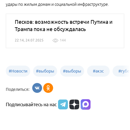
удары по жилым домам и социальной инфраструктуре.
Песков: возможность встречи Путина и
Трампа пока не обсуждалась
22:14, 24.07.2025
144
#
Новости
#
выборы
#
выборы
#
акзс
#
губе
политики
в Бийске
в России
Поделиться:
Подписывайтесь на нас