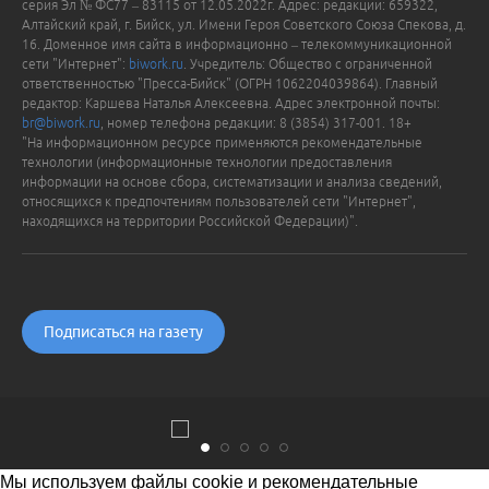
серия Эл № ФС77 – 83115 от 12.05.2022г. Адрес: редакции: 659322,
Алтайский край, г. Бийск, ул. Имени Героя Советского Союза Спекова, д.
16. Доменное имя сайта в информационно – телекоммуникационной
сети "Интернет":
biwork.ru
. Учредитель: Общество с ограниченной
ответственностью "Пресса-Бийск" (ОГРН 1062204039864). Главный
редактор: Каршева Наталья Алексеевна. Адрес электронной почты:
br@biwork.ru
, номер телефона редакции: 8 (3854) 317-001. 18+
"На информационном ресурсе применяются рекомендательные
технологии (информационные технологии предоставления
информации на основе сбора, систематизации и анализа сведений,
относящихся к предпочтениям пользователей сети "Интернет",
находящихся на территории Российской Федерации)".
Подписаться на газету
Мы используем файлы cookie и рекомендательные