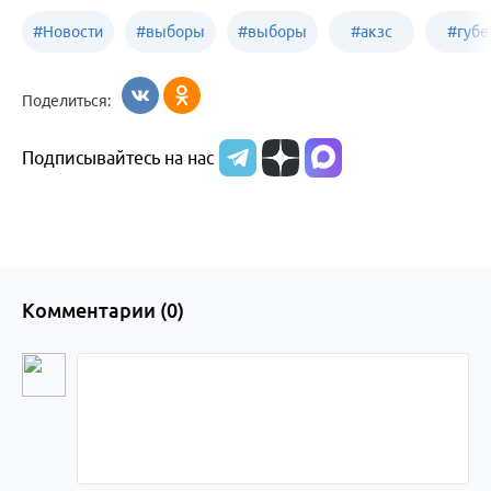
#
Новости
#
выборы
#
выборы
#
акзс
#
губе
политики
в Бийске
в России
Поделиться:
Подписывайтесь на нас
Комментарии (
0
)