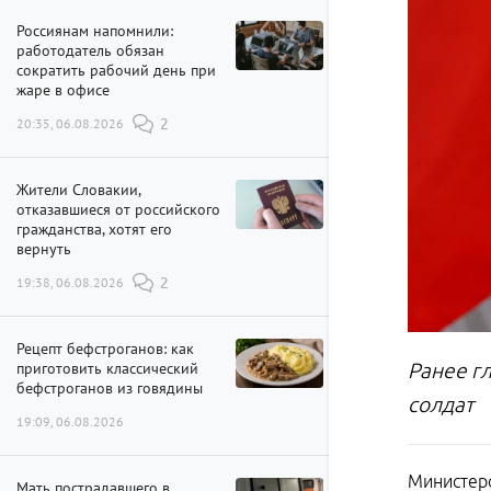
Россиянам напомнили:
работодатель обязан
сократить рабочий день при
жаре в офисе
20:35, 06.08.2026
2
Жители Словакии,
отказавшиеся от российского
гражданства, хотят его
вернуть
19:38, 06.08.2026
2
Рецепт бефстроганов: как
приготовить классический
Ранее гл
бефстроганов из говядины
солдат
19:09, 06.08.2026
Министерс
Мать пострадавшего в