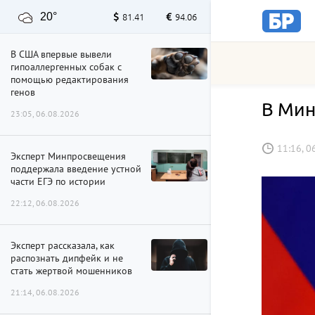
20°
81.41
94.06
В США впервые вывели
гипоаллергенных собак с
помощью редактирования
генов
В Мин
23:05, 06.08.2026
11:16, 0
Эксперт Минпросвещения
поддержала введение устной
части ЕГЭ по истории
22:12, 06.08.2026
Эксперт рассказала, как
распознать дипфейк и не
стать жертвой мошенников
21:14, 06.08.2026