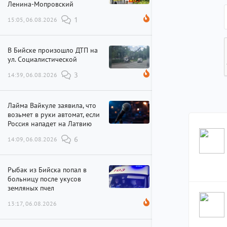
Ленина-Мопровский
15:05, 06.08.2026
1
В Бийске произошло ДТП на
ул. Социалистической
14:39, 06.08.2026
3
Лайма Вайкуле заявила, что
возьмет в руки автомат, если
Россия нападет на Латвию
14:09, 06.08.2026
6
Рыбак из Бийска попал в
больницу после укусов
земляных пчел
13:17, 06.08.2026