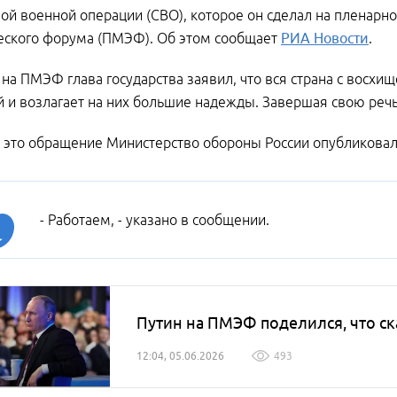
ой военной операции (СВО), которое он сделал на пленарн
еского форума (ПМЭФ). Об этом сообщает
РИА Новости
.
 на ПМЭФ глава государства заявил, что вся страна с восхи
 и возлагает на них большие надежды. Завершая свою речь,
а это обращение Министерство обороны России опубликовал
- Работаем, - указано в сообщении.
Путин на ПМЭФ поделился, что ск
12:04, 05.06.2026
493