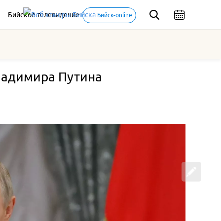
Бийское телевидение
Бийск-online
ладимира Путина