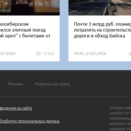
восибирском
Почти 3 млрд руб. плани
вился элитный поезд
потратить на строительст
ой орел" с билетами от
дороги в обход Бийска
1.07.2026
15326
10:43, 31.07.2026
Реклама
Подписка на газету
ведения на сайте
Сетевое изд
службой по 
коммуникаци
бработки персональных данных
решения о ре
редакции: 65