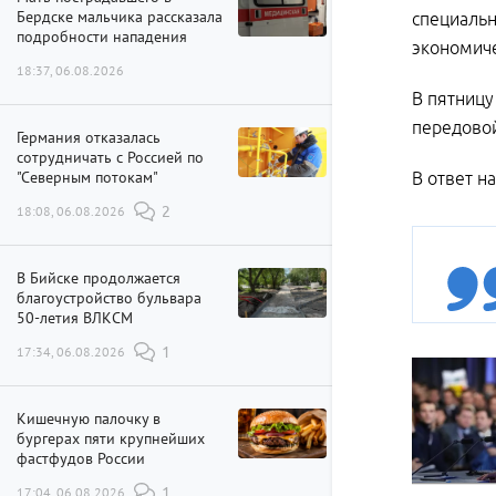
Бердске мальчика рассказала
специальн
подробности нападения
экономич
18:37, 06.08.2026
В пятницу
передовой
Германия отказалась
сотрудничать с Россией по
"Северным потокам"
В ответ н
18:08, 06.08.2026
2
В Бийске продолжается
благоустройство бульвара
50-летия ВЛКСМ
17:34, 06.08.2026
1
Кишечную палочку в
бургерах пяти крупнейших
фастфудов России
17:04, 06.08.2026
1