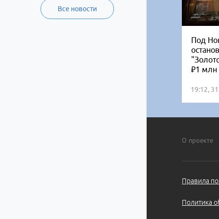
Все новости
Под Но
остано
"Золот
₽1 млн
19:12, 3
О проекте
Правила по
Политика о