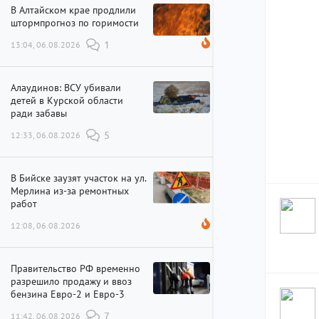
В Алтайском крае продлили
штормпрогноз по горимости
13:04, 06.08.2026
1
Алаудинов: ВСУ убивали
детей в Курской области
ради забавы
12:33, 06.08.2026
5
В Бийске заузят участок на ул.
Мерлина из-за ремонтных
работ
12:08, 06.08.2026
Правительство РФ временно
разрешило продажу и ввоз
бензина Евро-2 и Евро-3
11:42, 06.08.2026
7