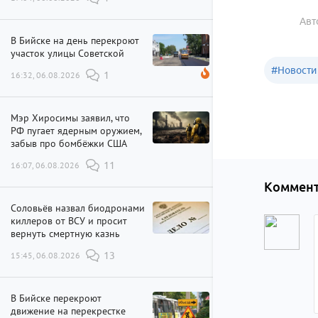
Авт
В Бийске на день перекроют
участок улицы Советской
#
Новости
16:32, 06.08.2026
1
Мэр Хиросимы заявил, что
РФ пугает ядерным оружием,
забыв про бомбёжки США
16:07, 06.08.2026
11
Коммент
Соловьёв назвал биодронами
киллеров от ВСУ и просит
вернуть смертную казнь
15:45, 06.08.2026
13
В Бийске перекроют
движение на перекрестке