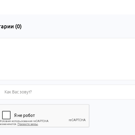
арии (
0
)