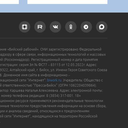
ание «Бийский рабочий». СМИ зарегистрировано Федеральной
надзору в сфере связи, информационных технологий и массовых
й (Роскомнадзор). Регистрационный номер и дата принятия
гистрации: серия Эл № ФС77 – 83115 от 12.05.2022г. Адрес:
9322, Алтайский край, г. Бийск, ул. Имени Героя Советского Союза
16. Доменное имя сайта в информационно –
кационной сети "Интернет":
biwork.ru
. Учредитель: Общество с
й ответственностью "Пресса-Бийск" (ОГРН 1062204039864).
актор: Каршева Наталья Алексеевна. Адрес электронной почты:
, номер телефона редакции: 8 (3854) 317-001. 18+
ционном ресурсе применяются рекомендательные технологии
нные технологии предоставления информации на основе сбора,
ции и анализа сведений, относящихся к предпочтениям
ей сети "Интернет", находящихся на территории Российской
.