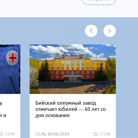
у
Бийский олеумный завод
Ни
отмечает юбилей — 60 лет со
Би
и и
дня основания
го
1249
12:46, 04.08.2026
1198
12: