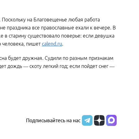
. Поскольку на Благовещенье любая работа
не праздника все православные ехали к вечере. В
же в старину существовало поверье: если девушка
о человека, пишет
calend.ru
.
есна будет дружная. Судили по разным признакам
дет дождь — скоту легкий год; если пойдет снег —
Подписывайтесь на нас