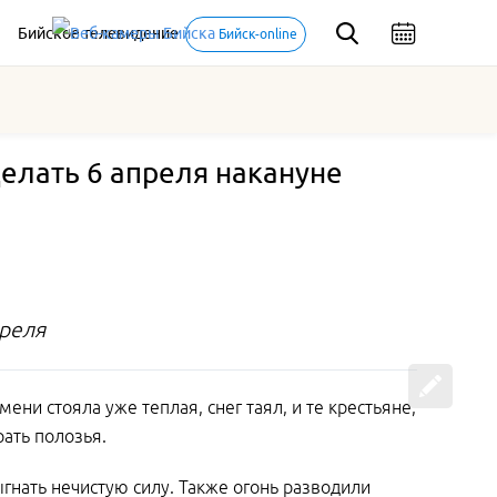
Бийское телевидение
Бийск-online
елать 6 апреля накануне
преля
ени стояла уже теплая, снег таял, и те крестьяне,
рать полозья.
ыгнать нечистую силу. Также огонь разводили