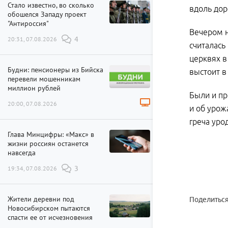
Стало известно, во сколько
вдоль дор
обошелся Западу проект
"Антироссия"
Вечером н
20:31, 07.08.2026
4
считалась
церквях в
Будни: пенсионеры из Бийска
выстоит в
перевели мошенникам
миллион рублей
Были и пр
20:00, 07.08.2026
и об урож
греча уро
Глава Минцифры: «Макс» в
жизни россиян останется
навсегда
19:34, 07.08.2026
3
Жители деревни под
Поделиться
Новосибирском пытаются
спасти ее от исчезновения