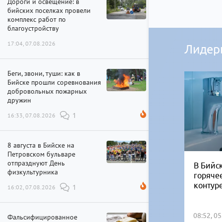
Дороги и освещение: в
бийских поселках провели
комплекс работ по
благоустройству
17:04, 07.08.2026
Лидер
Беги, звони, туши: как в
Бийске прошли соревнования
добровольных пожарных
дружин
16:33, 07.08.2026
1
8 августа в Бийске на
Петровском бульваре
отпразднуют День
В Бийск
физкультурника
горяче
контур
16:02, 07.08.2026
1
08:52, 0
Фальсифицированное