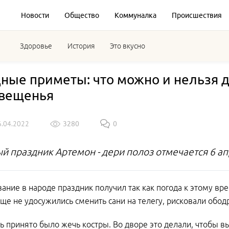
Новости
Общество
Коммуналка
Происшествия
Здоровье
История
Это вкусно
ные приметы: что можно и нельзя д
вещенья
6.04.2022
3280
0
й праздник Артемон - дери полоз отмечается 6 а
вание в народе праздник получил так как погода к этому врем
ще не удосужились сменить сани на телегу, рисковали обод
нь принято было жечь костры. Во дворе это делали, чтобы в