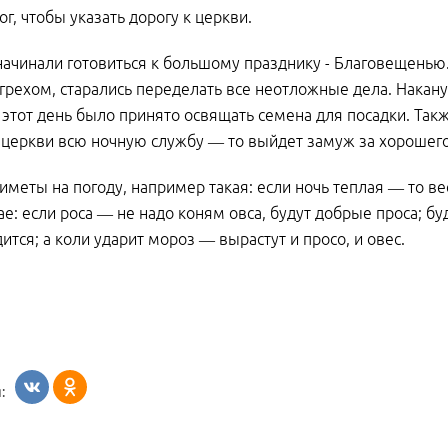
ог, чтобы указать дорогу к церкви.
ачинали готовиться к большому празднику - Благовещенью
 грехом, старались переделать все неотложные дела. Накану
 этот день было принято освящать семена для посадки. Так
 церкви всю ночную службу — то выйдет замуж за хорошег
иметы на погоду, например такая: если ночь теплая — то в
ае: если роса — не надо коням овса, будут добрые проса; бу
дится; а коли ударит мороз — вырастут и просо, и овес.
: