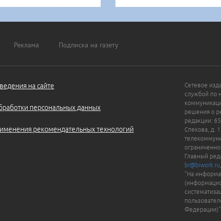
Реклама
Подписка на газету
ведения на сайте
Сетевое изд
службой по 
коммуникаци
бработки персональных данных
решения о ре
редакции: 65
именения рекомендательных технологий
Спекова, д. 
телекоммуни
ограниченно
Главный ред
br@biwork.ru
"На информа
(информацио
систематиза
пользовател
Федерации)"