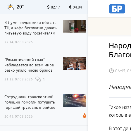
20°
82.17
94.84
В Думе предложили обязать
ТЦ и кафе бесплатно давать
питьевую воду посетителям
22:14, 07.08.2026
Народ
Благо
"Романтический спад"
наблюдается во всем мире –
резко упало число браков
06:45, 0
21:12, 07.08.2026
1
Народны
Сотрудники транспортной
полиции помогли потушить
горящий грузовик в Бийске
Такое наз
которые е
20:45, 07.08.2026
В этот де