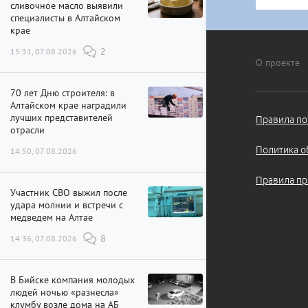
сливочное масло выявили
специалисты в Алтайском
крае
15:31, 07.08.2026
2
О проекте
70 лет Дню строителя: в
Алтайском крае наградили
лучших представителей
Правила по
отрасли
Политика о
14:50, 07.08.2026
Правила пр
Участник СВО выжил после
удара молнии и встречи с
медведем на Алтае
14:36, 07.08.2026
8
В Бийске компания молодых
людей ночью «разнесла»
клумбу возле дома на АБ