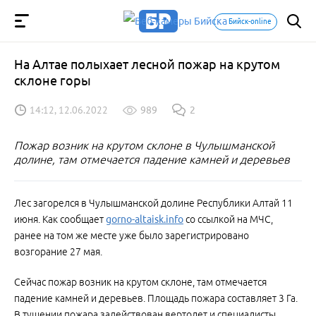
Бийск-online
На Алтае полыхает лесной пожар на крутом
склоне горы
14:12, 12.06.2022
989
2
Пожар возник на крутом склоне в Чулышманской
долине, там отмечается падение камней и деревьев
Лес загорелся в Чулышманской долине Республики Алтай 11
июня. Как сообщает
gorno-altaisk.info
со ссылкой на МЧС,
ранее на том же месте уже было зарегистрировано
возгорание 27 мая.
Сейчас пожар возник на крутом склоне, там отмечается
падение камней и деревьев. Площадь пожара составляет 3 Га.
В тушении пожара задействован вертолет и специалисты