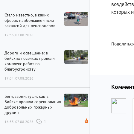
воздейств
которых и
Стало известно, в каких
сферах наибольшее число
вакансий для пенсионеров
17:36, 07.08.2026
Поделиться
Дороги и освещение: в
бийских поселках провели
комплекс работ по
благоустройству
17:04, 07.08.2026
Коммент
Беги, звони, туши: как в
Бийске прошли соревнования
добровольных пожарных
дружин
16:33, 07.08.2026
1