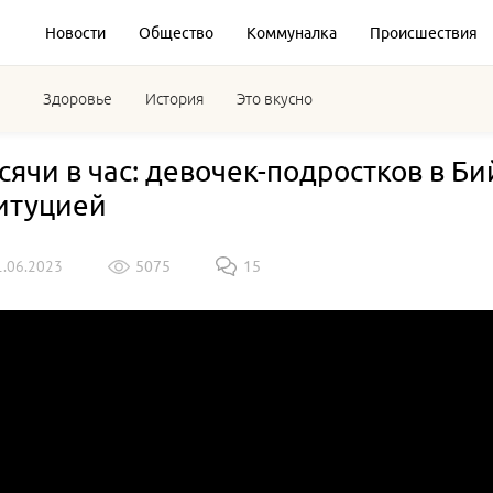
Новости
Общество
Коммуналка
Происшествия
Здоровье
История
Это вкусно
ысячи в час: девочек-подростков в Б
итуцией
1.06.2023
5075
15