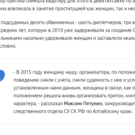
ор притона снимала квартиру для этого в девятиэтажке по 
она вовлекала в занятия проституцией как женщин, так и н
 подсудимых десять обвиняемых - шесть диспетчеров, три 
редних лет, которую в 2010 уже задерживали за создание О
ельниками насильно удерживали женщин и заставляли оказыв
условно.
- В 2015 году женщину нашу, организатора, по поло
поведению сняли с учета, сняли судимость с нее и ус
установленным нами данным, женщина в связи, как 
положением решила вновь организовать притон, конт
характера, - рассказал
Максим Петунин
, замруководи
следственного отдела СУ СК РФ по Алтайскому краю.