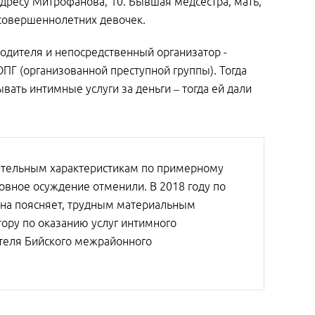
адресу Митрофанова, 10. Бывшая медсестра, мать,
есовершеннолетних девочек.
водителя и непосредственный организатор -
ПГ (организованной преступной группы). Тогда
ать интимные услуги за деньги – тогда ей дали
жительным характеристикам по примерному
ловное осуждение отменили. В 2018 году по
она поясняет, трудным материальным
ору по оказанию услуг интимного
теля Бийского межрайонного