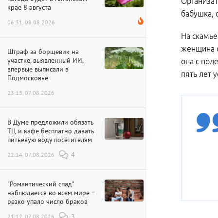
Организат
крае 8 августа
бабушка, 
06:31, 08.08.2026
На скамье
женщина с
Штраф за борщевик на
участке, выявленный ИИ,
она с под
впервые выписали в
пять лет 
Подмосковье
23:13, 07.08.2026
В Думе предложили обязать
ТЦ и кафе бесплатно давать
питьевую воду посетителям
22:14, 07.08.2026
4
"Романтический спад"
наблюдается во всем мире –
резко упало число браков
21:12, 07.08.2026
3