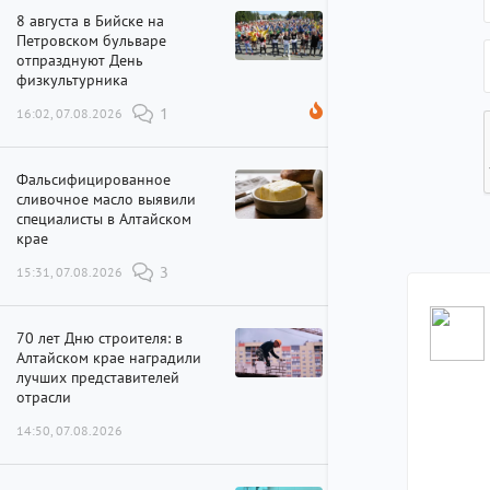
8 августа в Бийске на
Петровском бульваре
отпразднуют День
физкультурника
16:02, 07.08.2026
1
Фальсифицированное
сливочное масло выявили
специалисты в Алтайском
крае
15:31, 07.08.2026
3
70 лет Дню строителя: в
Алтайском крае наградили
лучших представителей
отрасли
14:50, 07.08.2026