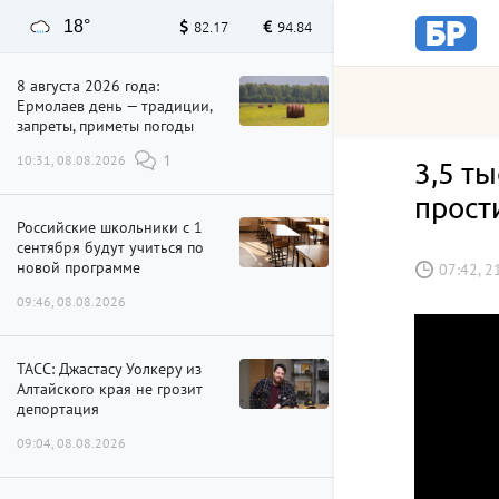
18°
82.17
94.84
8 августа 2026 года:
Ермолаев день — традиции,
запреты, приметы погоды
10:31, 08.08.2026
1
3,5 т
прост
Российские школьники с 1
сентября будут учиться по
новой программе
07:42, 2
09:46, 08.08.2026
ТАСС: Джастасу Уолкеру из
Алтайского края не грозит
депортация
09:04, 08.08.2026