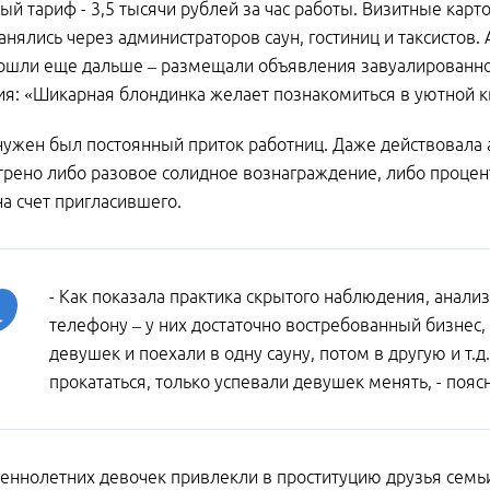
ый тариф - 3,5 тысячи рублей за час работы. Визитные ка
анялись через администраторов саун, гостиниц и таксистов
ошли еще дальше – размещали объявления завуалированного
я: «Шикарная блондинка желает познакомиться в уютной к
нужен был постоянный приток работниц. Даже действовала ак
рено либо разовое солидное вознаграждение, либо процент
на счет пригласившего.
- Как показала практика скрытого наблюдения, анали
телефону – у них достаточно востребованный бизнес, и
девушек и поехали в одну сауну, потом в другую и т.д
прокататься, только успевали девушек менять, - поя
ннолетних девочек привлекли в проституцию друзья семьи.