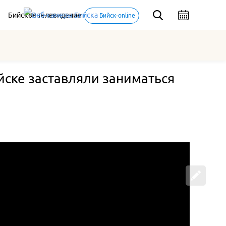
Бийское телевидение
Бийск-online
ийске заставляли заниматься