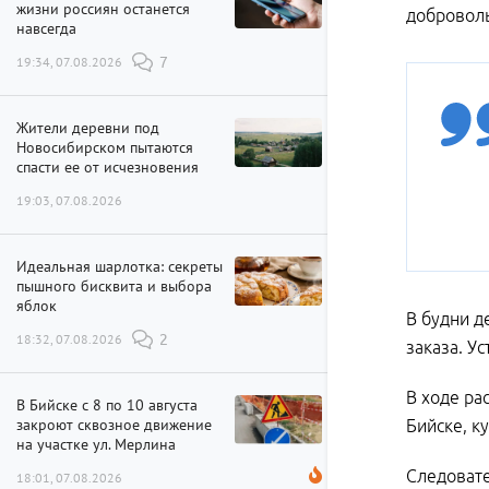
жизни россиян останется
доброволь
навсегда
19:34, 07.08.2026
7
Жители деревни под
Новосибирском пытаются
спасти ее от исчезновения
19:03, 07.08.2026
Идеальная шарлотка: секреты
пышного бисквита и выбора
яблок
В будни д
18:32, 07.08.2026
2
заказа. У
В ходе ра
В Бийске с 8 по 10 августа
закроют сквозное движение
Бийске, к
на участке ул. Мерлина
Следовате
18:01, 07.08.2026