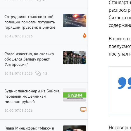
Стандартн
распростр
Сотрудники транспортной
бизнеса п
полиции помогли потушить
содержани
горящий грузовик в Бийске
20:45, 07.08.2026
В притон 
предусмот
Стало известно, во сколько
поступал 
обошелся Западу проект
"Антироссия"
20:31, 07.08.2026
13
Будни: пенсионеры из Бийска
перевели мошенникам
миллион рублей
20:00, 07.08.2026
Несоверше
Глава Минцифры: «Макс» в