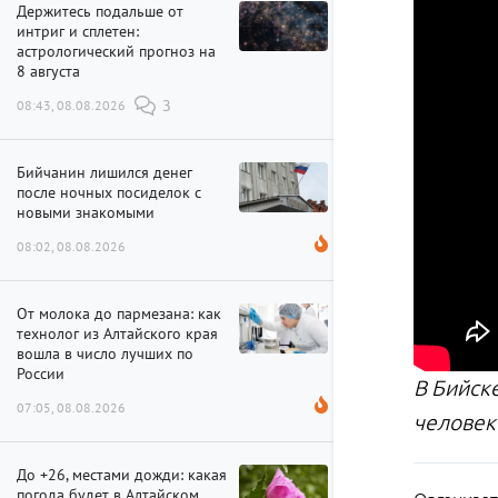
Держитесь подальше от
интриг и сплетен:
астрологический прогноз на
8 августа
08:43, 08.08.2026
3
Бийчанин лишился денег
после ночных посиделок с
новыми знакомыми
08:02, 08.08.2026
От молока до пармезана: как
технолог из Алтайского края
вошла в число лучших по
России
В Бийск
07:05, 08.08.2026
человек
До +26, местами дожди: какая
погода будет в Алтайском