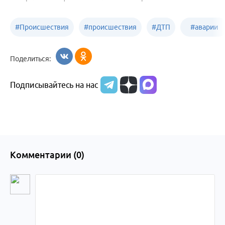
#
Происшествия
#
происшествия
#
ДТП
#
аварии
Бийск
Алтайский край
в
Поделиться:
Бийске
Подписывайтесь на нас
Комментарии (
0
)