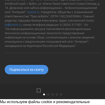
Алтайский край, г. Бийск, ул. Имени Героя Советского Союза Спекова, д.
16. Доменное имя сайта в информационно – телекоммуникационной
сети "Интернет":
biwork.ru
. Учредитель: Общество с ограниченной
ответственностью "Пресса-Бийск" (ОГРН 1062204039864). Главный
редактор: Каршева Наталья Алексеевна. Адрес электронной почты:
br@biwork.ru
, номер телефона редакции: 8 (3854) 317-001. 18+
"На информационном ресурсе применяются рекомендательные
технологии (информационные технологии предоставления
информации на основе сбора, систематизации и анализа сведений,
относящихся к предпочтениям пользователей сети "Интернет",
находящихся на территории Российской Федерации)".
Подписаться на газету
Мы используем файлы cookie и рекомендательные