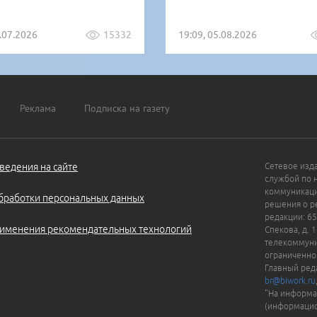
1.07.2026
15332
19:09, 05.08.2026
Реклама
Подписка на газету
ведения на сайте
Сетевое изд
службой по 
коммуникаци
бработки персональных данных
решения о ре
редакции: 65
именения рекомендательных технологий
Спекова, д. 
телекоммуни
ограниченно
Главный ред
br@biwork.ru
"На информа
(информацио