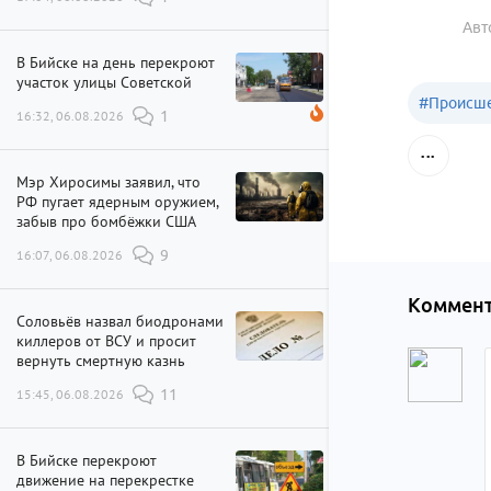
Авт
В Бийске на день перекроют
участок улицы Советской
#
Происше
16:32, 06.08.2026
1
Мэр Хиросимы заявил, что
РФ пугает ядерным оружием,
забыв про бомбёжки США
16:07, 06.08.2026
9
Коммент
Соловьёв назвал биодронами
киллеров от ВСУ и просит
вернуть смертную казнь
15:45, 06.08.2026
11
В Бийске перекроют
движение на перекрестке