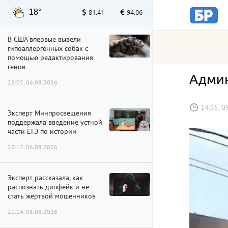
18°
81.41
94.06
В США впервые вывели
гипоаллергенных собак с
помощью редактирования
генов
Админ
23:05, 06.08.2026
14:35, 0
Эксперт Минпросвещения
поддержала введение устной
части ЕГЭ по истории
22:12, 06.08.2026
Эксперт рассказала, как
распознать дипфейк и не
стать жертвой мошенников
21:14, 06.08.2026