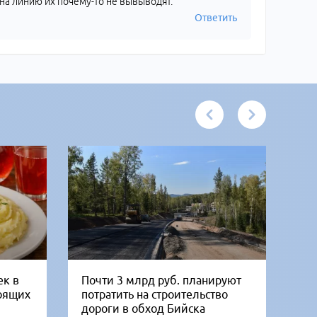
о на линию их почему-то не вывыводят.
Ответить
ек в
Почти 3 млрд руб. планируют
В 
тоящих
потратить на строительство
го
дороги в обход Бийска
ко