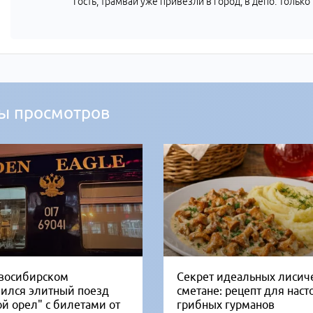
Гость, трамваи уже привезли в город, в депо. Тольк
ы просмотров
восибирском
Секрет идеальных лисич
вился элитный поезд
сметане: рецепт для нас
ой орел" с билетами от
грибных гурманов