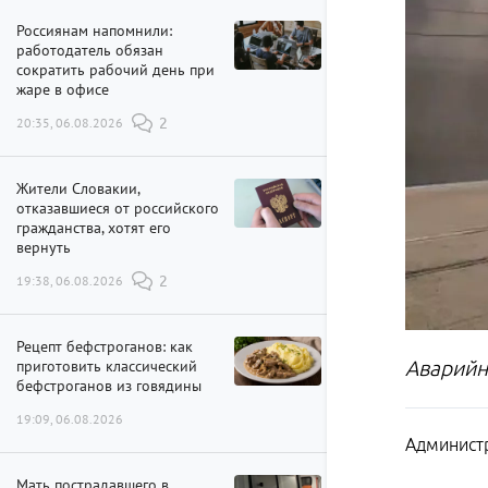
Россиянам напомнили:
работодатель обязан
сократить рабочий день при
жаре в офисе
20:35, 06.08.2026
2
Жители Словакии,
отказавшиеся от российского
гражданства, хотят его
вернуть
19:38, 06.08.2026
2
Рецепт бефстроганов: как
приготовить классический
Аварийн
бефстроганов из говядины
19:09, 06.08.2026
Администр
Мать пострадавшего в