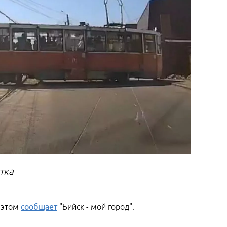
тка
 этом
сообщает
"Бийск - мой город".