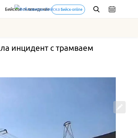
Бийское телевидение
Бийск-online
ла инцидент с трамваем