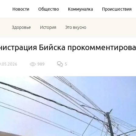
Новости
Общество
Коммуналка
Происшествия
Здоровье
История
Это вкусно
истрация Бийска прокомментирова
9.05.2026
989
5