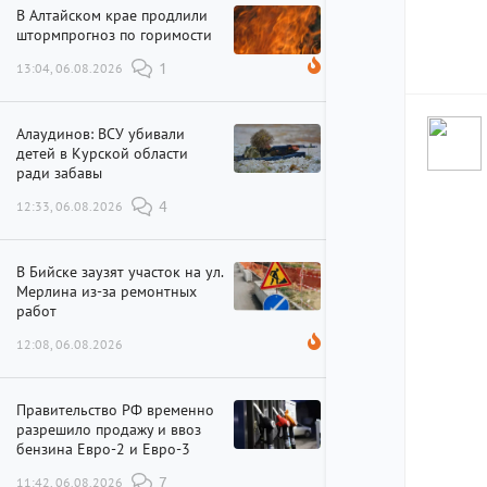
В Алтайском крае продлили
штормпрогноз по горимости
13:04, 06.08.2026
1
Алаудинов: ВСУ убивали
детей в Курской области
ради забавы
12:33, 06.08.2026
4
В Бийске заузят участок на ул.
Мерлина из-за ремонтных
работ
12:08, 06.08.2026
Правительство РФ временно
разрешило продажу и ввоз
бензина Евро-2 и Евро-3
11:42, 06.08.2026
7