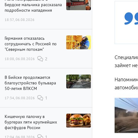
Бердске мальчика рассказала
подробности нападения
18:37, 06.08.2026
Германия отказалась
сотрудничать с Россией по
"Северным потокам"
Специалис
18:08, 06.08.2026
2
займет не
В Бийске продолжается
Напомним,
благоустройство бульвара
автомобил
50-летия ВЛКСМ
17:34, 06.08.2026
1
Кишечную палочку в
бургерах пяти крупнейших
фастфудов России
17:04, 06.08.2026
1