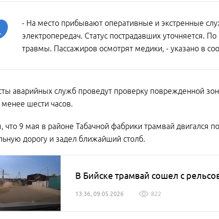
- На место прибывают оперативные и экстренные сл
электропередач. Статус пострадавших уточняется. По
травмы. Пассажиров осмотрят медики, - указано в со
ты аварийных служб проведут проверку поврежденной зоны
 менее шести часов.
 что 9 мая в районе Табачной фабрики трамвай двигался по
ьную дорогу и задел ближайший столб.
В Бийске трамвай сошел с рельсов
13:36, 09.05.2026
822