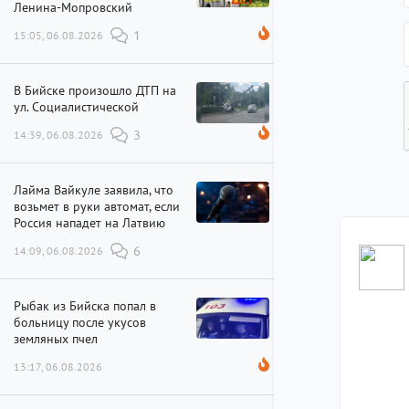
Ленина-Мопровский
15:05, 06.08.2026
1
В Бийске произошло ДТП на
ул. Социалистической
14:39, 06.08.2026
3
Лайма Вайкуле заявила, что
возьмет в руки автомат, если
Россия нападет на Латвию
14:09, 06.08.2026
6
Рыбак из Бийска попал в
больницу после укусов
земляных пчел
13:17, 06.08.2026