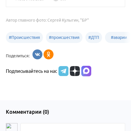
Автор главного фото: Сергей Кулыгин, "БР"
#
Происшествия
#
происшествия
#
ДТП
#
аварии
Бийск
Алтайский край
в
Поделиться:
Бийске
Подписывайтесь на нас
Комментарии (
0
)