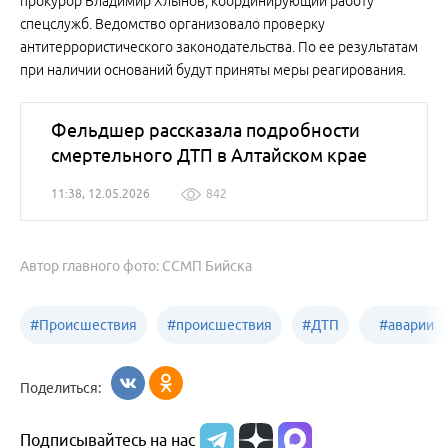
прокурор Владимир Хлынов, координирующий работу
спецслужб. Ведомство организовало проверку
антитеррористического законодательства. По ее результатам
при наличии оснований будут приняты меры реагирования.
Фельдшер рассказала подробности
смертельного ДТП в Алтайском крае
11:38, 12.05.2026
842
Автор главного фото: ССМП Бийска
#
Происшествия
#
происшествия
#
ДТП
#
аварии
Бийск
Алтайский край
в
Поделиться:
Бийске
Подписывайтесь на нас