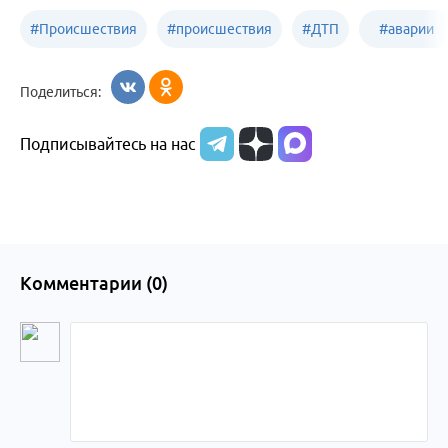
#
Происшествия
#
происшествия
#
ДТП
#
аварии
Бийск
Алтайский край
в
Поделиться:
Бийске
Подписывайтесь на нас
Комментарии (
0
)