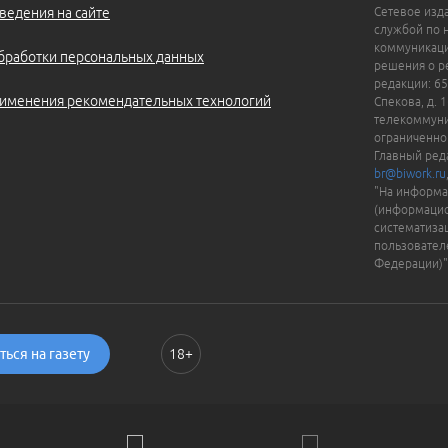
ведения на сайте
Сетевое изд
службой по 
коммуникаци
бработки персональных данных
решения о ре
редакции: 65
именения рекомендательных технологий
Спекова, д. 
телекоммуни
ограниченно
Главный ред
br@biwork.ru
"На информа
(информацио
систематиза
пользовател
Федерации)"
ься на газету
18+