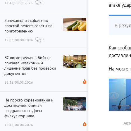
17:47, 08.08.2026
1
атаке уда
Запеканка из кабачков:
В резу
простой рецепт, советы по
приготовлению
17:03, 08.08.2026
1
Как сообщ
доставлен
ВС после случая в Бийске
признал незаконным
лишение прав без проверки
На месте 
документов
16:31, 08.08.2026
Не просто соревнования и
достижения: бийчан
поздравляют с Днем
физкультурника
Авт
15:46, 08.08.2026