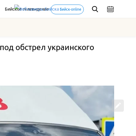
Бийское телевидение
Бийск-online
под обстрел украинского