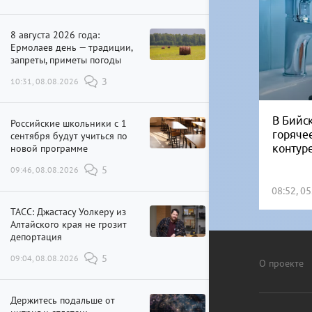
8 августа 2026 года:
Ермолаев день — традиции,
запреты, приметы погоды
10:31, 08.08.2026
3
В Бийск
Российские школьники с 1
горяче
сентября будут учиться по
новой программе
контур
09:46, 08.08.2026
5
08:52, 0
ТАСС: Джастасу Уолкеру из
Алтайского края не грозит
депортация
09:04, 08.08.2026
5
О проекте
Держитесь подальше от