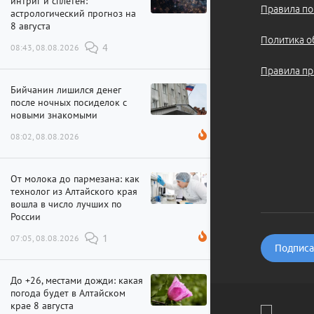
интриг и сплетен:
Правила по
астрологический прогноз на
8 августа
Политика о
08:43, 08.08.2026
4
Правила пр
Бийчанин лишился денег
после ночных посиделок с
новыми знакомыми
08:02, 08.08.2026
От молока до пармезана: как
технолог из Алтайского края
вошла в число лучших по
России
07:05, 08.08.2026
1
Подписат
До +26, местами дожди: какая
погода будет в Алтайском
крае 8 августа