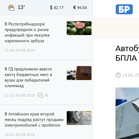
13°
82.17
94.84
В Роспотребнадзоре
предупредили о риске
инфекций при покупке
нарезанного арбуза
Автоб
21:49, 08.08.2026
БПЛА
В ГД предложили ввести
квоту бюджетных мест в
14:06, 0
вузах для победителей
олимпиад
21:12, 08.08.2026
8
В Алтайском крае второй
месяц подряд растут продажи
электромобилей с пробегом
20:31, 08.08.2026