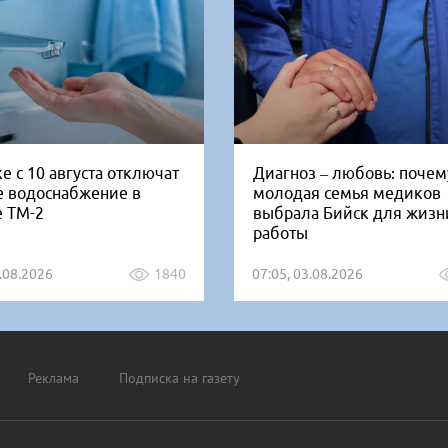
е с 10 августа отключат
Диагноз – любовь: почем
е водоснабжение в
молодая семья медиков
е ТМ-2
выбрала Бийск для жизн
работы
5.08.2026
1840
07:05, 03.08.2026
Реклама
Подписка на газету