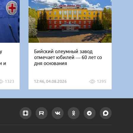
у
Бийский олеумный завод
Ни
отмечает юбилей — 60 лет со
Би
и и
дня основания
го
1323
12:46, 04.08.2026
1295
12: