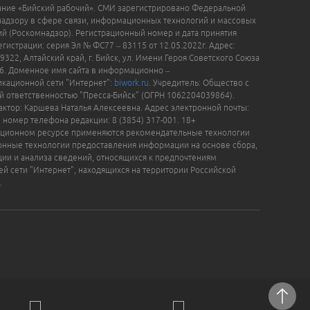
ание «Бийский рабочий». СМИ зарегистрировано Федеральной
надзору в сфере связи, информационных технологий и массовых
й (Роскомнадзор). Регистрационный номер и дата принятия
гистрации: серия Эл № ФС77 – 83115 от 12.05.2022г. Адрес:
9322, Алтайский край, г. Бийск, ул. Имени Героя Советского Союза
16. Доменное имя сайта в информационно –
кационной сети "Интернет":
biwork.ru
. Учредитель: Общество с
й ответственностью "Пресса-Бийск" (ОГРН 1062204039864).
актор: Каршева Наталья Алексеевна. Адрес электронной почты:
, номер телефона редакции: 8 (3854) 317-001. 18+
ционном ресурсе применяются рекомендательные технологии
нные технологии предоставления информации на основе сбора,
ции и анализа сведений, относящихся к предпочтениям
ей сети "Интернет", находящихся на территории Российской
.