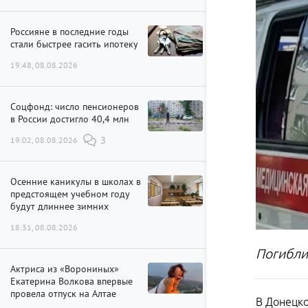
Россияне в последние годы
стали быстрее гасить ипотеку
19:48, 08.08.2026
Соцфонд: число пенсионеров
в России достигло 40,4 млн
19:02, 08.08.2026
3
Осенние каникулы в школах в
предстоящем учебном году
будут длиннее зимних
18:31, 08.08.2026
Погибли
Актриса из «Ворониных»
Екатерина Волкова впервые
провела отпуск на Алтае
В Донецко