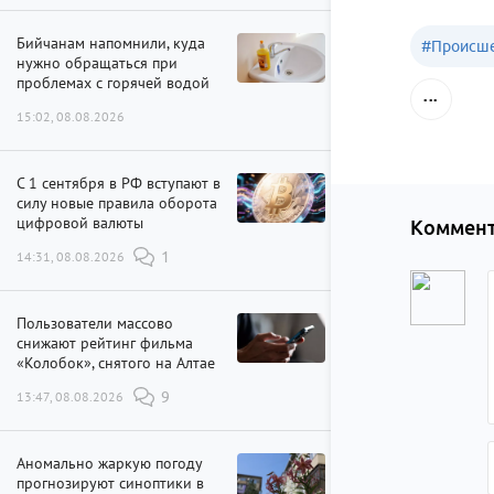
Бийчанам напомнили, куда
#
Происше
нужно обращаться при
проблемах с горячей водой
15:02, 08.08.2026
С 1 сентября в РФ вступают в
силу новые правила оборота
цифровой валюты
Коммент
14:31, 08.08.2026
1
Пользователи массово
снижают рейтинг фильма
«Колобок», снятого на Алтае
13:47, 08.08.2026
9
Аномально жаркую погоду
прогнозируют синоптики в