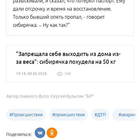
разыскивали, и сказал, что потерял паспорт. Ему
дали отсрочку и время на восстановление.
Только бывший опять пропал, - говорит
сибирячка. – Ну как так?"
"Запрещала себе выходить из дома из-
за веса": сибирячка похудела на 50 кг
19:14, 08.06.2026
348
Автор главного фото: Сергей Кулыгин "БР"
#
Происшествия
#
происшествия
#
ДТП
#
аварии
Бийск
Алтайский край
в
Поделиться:
Бийске