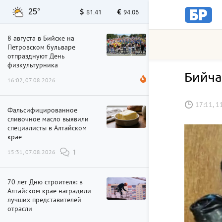
25°
81.41
94.06
8 августа в Бийске на
Петровском бульваре
отпразднуют День
физкультурника
Бийча
16:02, 07.08.2026
17:11, 1
Фальсифицированное
сливочное масло выявили
специалисты в Алтайском
крае
15:31, 07.08.2026
1
70 лет Дню строителя: в
Алтайском крае наградили
лучших представителей
отрасли