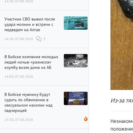
14:50, 07.08.2026
Участник СВО выжил после
удара молнии и встречи с
медведем на Алтае
14:36, 07.08.2026
1
В Бийске компания молодых
людей ночью «разнесла»
клумбу возле дома на АБ
14:09, 07.08.2026
В Бийске мужчину будут
судить по обвинению в
Из-за т
сексуальном насилии над
падчерицей
13:38, 07.08.2026
Незнакоме
положения