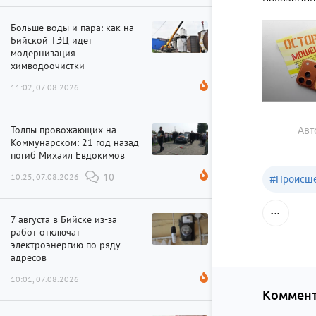
Больше воды и пара: как на
Бийской ТЭЦ идет
модернизация
химводоочистки
11:02, 07.08.2026
Толпы провожающих на
Авт
Коммунарском: 21 год назад
погиб Михаил Евдокимов
10:25, 07.08.2026
10
#
Происше
7 августа в Бийске из-за
работ отключат
электроэнергию по ряду
адресов
10:01, 07.08.2026
Коммент