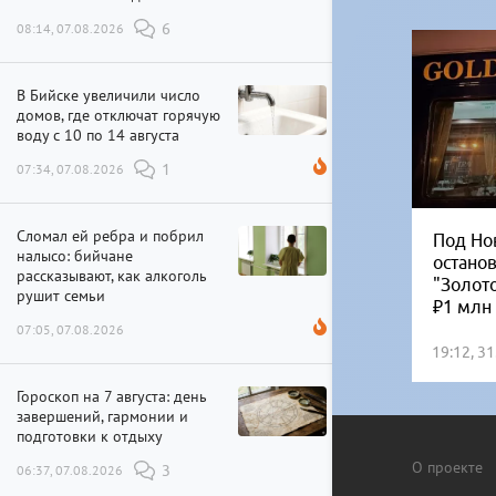
08:14, 07.08.2026
6
В Бийске увеличили число
домов, где отключат горячую
воду с 10 по 14 августа
07:34, 07.08.2026
1
Сломал ей ребра и побрил
Под Но
налысо: бийчане
остано
рассказывают, как алкоголь
"Золот
рушит семьи
₽1 млн
07:05, 07.08.2026
19:12, 3
Гороскоп на 7 августа: день
завершений, гармонии и
подготовки к отдыху
О проекте
06:37, 07.08.2026
3