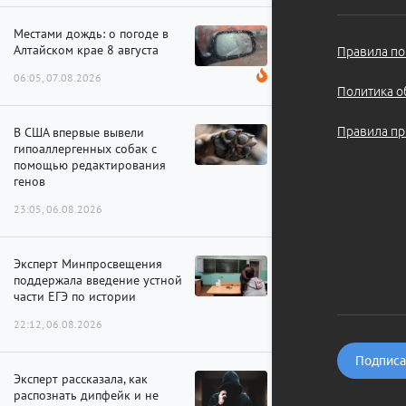
Местами дождь: о погоде в
Алтайском крае 8 августа
Правила по
06:05, 07.08.2026
Политика о
В США впервые вывели
Правила пр
гипоаллергенных собак с
помощью редактирования
генов
23:05, 06.08.2026
Эксперт Минпросвещения
поддержала введение устной
части ЕГЭ по истории
22:12, 06.08.2026
Подписат
Эксперт рассказала, как
распознать дипфейк и не