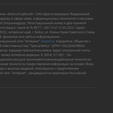
ание «Бийский рабочий». СМИ зарегистрировано Федеральной
надзору в сфере связи, информационных технологий и массовых
й (Роскомнадзор). Регистрационный номер и дата принятия
гистрации: серия Эл № ФС77 – 83115 от 12.05.2022г. Адрес:
9322, Алтайский край, г. Бийск, ул. Имени Героя Советского Союза
16. Доменное имя сайта в информационно –
кационной сети "Интернет":
biwork.ru
. Учредитель: Общество с
й ответственностью "Пресса-Бийск" (ОГРН 1062204039864).
актор: Каршева Наталья Алексеевна. Адрес электронной почты:
, номер телефона редакции: 8 (3854) 317-001. 18+
ционном ресурсе применяются рекомендательные технологии
нные технологии предоставления информации на основе сбора,
ции и анализа сведений, относящихся к предпочтениям
ей сети "Интернет", находящихся на территории Российской
.