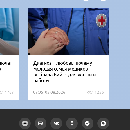
ключат
Диагноз – любовь: почему
Би
в
молодая семья медиков
от
выбрала Бийск для жизни и
дн
работы
1767
07:05, 03.08.2026
1236
12: