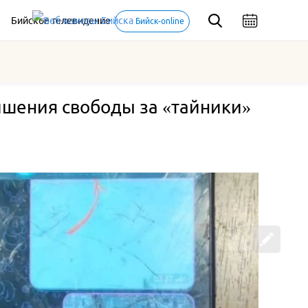
Бийское телевидение
Бийск-online
ишения свободы за «тайники»