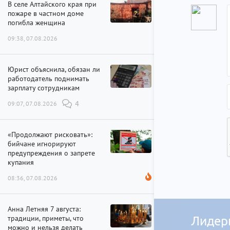
В селе Алтайского края при
пожаре в частном доме
погибла женщина
09:38, 07.08.2026
Юрист объяснила, обязан ли
работодатель поднимать
зарплату сотрудникам
09:07, 07.08.2026
4
«Продолжают рисковать»:
бийчане игнорируют
предупреждения о запрете
купания
08:36, 07.08.2026
Анна Летняя 7 августа:
традиции, приметы, что
Лидер
можно и нельзя делать