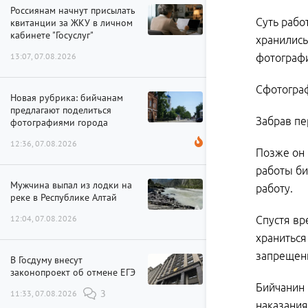
Россиянам начнут присылать
Суть рабо
квитанции за ЖКУ в личном
кабинете "Госуслуг"
хранились
13:07, 07.08.2026
фотографи
Сфотограф
Новая рубрика: бийчанам
предлагают поделиться
Забрав пе
фотографиями города
12:36, 07.08.2026
Позже он 
работы би
Мужчина выпал из лодки на
работу.
реке в Республике Алтай
12:04, 07.08.2026
Спустя вр
храниться
запрещен
В Госдуму внесут
законопроект об отмене ЕГЭ
Бийчанин 
11:33, 07.08.2026
3
наказания