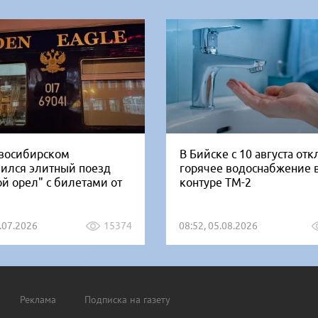
восибирском
В Бийске с 10 августа от
вился элитный поезд
горячее водоснабжение 
ой орел" с билетами от
контуре ТМ-2
1.07.2026
15374
08:52, 05.08.2026
Реклама
Подписка на газету