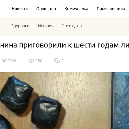
Новости
Общество
Коммуналка
Происшествия
Здоровье
История
Это вкусно
нина приговорили к шести годам л
1.06.2026
250
0