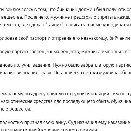
ты заключалась в том, что бийчанин должен был получать о
 вещества. После чего, мужчине предстояло спрятать каждый
ю места, где сделан "тайник", написать точные координаты
ировав свой паспорт и отправив его незнакомцу, бийчанин 
рвую партию запрещенных веществ, мужчина выполнил все 
вновь получил задание. Нужно было забрать вторую партию
йчанин выполнил сразу. Оставшиеся свертки мужчина обеща
емя к нему по адресу пришли сотрудники полиции - им пост
 наркотические средства для последующего сбыта. Мужчина 
ные вещества.
полностью признал свою вину. Суд назначил ему наказание
 в исправительной колонии строгого режима.