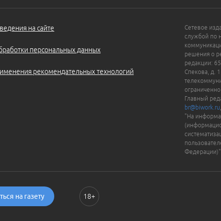
ведения на сайте
Сетевое изд
службой по 
коммуникаци
бработки персональных данных
решения о ре
редакции: 65
именения рекомендательных технологий
Спекова, д. 
телекоммуни
ограниченно
Главный ред
br@biwork.ru
"На информа
(информацио
систематиза
пользовател
Федерации)"
ься на газету
18+