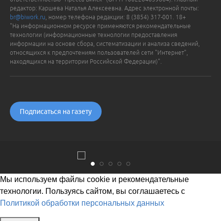
редактор: Каршева Наталья Алексеевна. Адрес электронной почты:
br@biwork.ru
, номер телефона редакции: 8 (3854) 317-001. 18+
"На информационном ресурсе применяются рекомендательные
технологии (информационные технологии предоставления
информации на основе сбора, систематизации и анализа сведений,
относящихся к предпочтениям пользователей сети "Интернет",
находящихся на территории Российской Федерации)".
Подписаться на газету
Мы используем файлы cookie и рекомендательные
технологии. Пользуясь сайтом, вы соглашаетесь с
Политикой обработки персональных данных