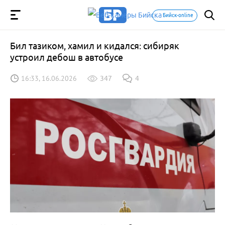
Бийск-online
Бил тазиком, хамил и кидался: сибиряк
устроил дебош в автобусе
16:33, 16.06.2026
347
4