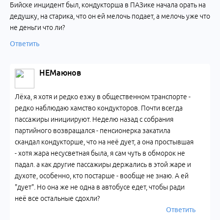
Бийске инцидент был, кондукторша в ПАЗике начала орать на
дедушку, на старика, что он ей мелочь подает, а мелочь уже что
не деньги что ли?
Ответить
НЕМаюнов
Лёха, я хотя и редко езжу в общественном транспорте -
редко наблюдаю хамство кондукторов. Почти всегда
пассажиры инициируют. Неделю назад с собрания
партийного возвращался - пенсионерка закатила
скандал кондукторше, что на неё дует, а она простывшая
- хотя жара несусветная была, я сам чуть в обморок не
падал. а как другие пассажиры держались в этой жаре и
духоте, особенно, кто постарше - вообще не знаю. А ей
"дует". Но она же не одна в автобусе едет, чтобы ради
неё все остальные сдохли?
Ответить