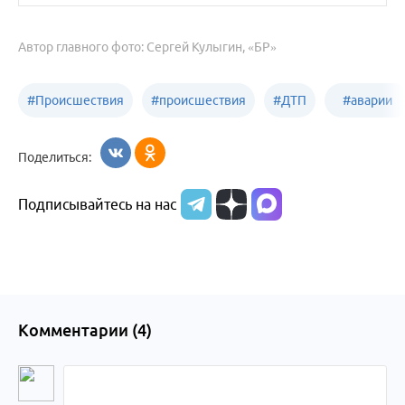
Автор главного фото: Сергей Кулыгин, «БР»
#
Происшествия
#
происшествия
#
ДТП
#
аварии
Бийск
Алтайский край
в
Поделиться:
Бийске
Подписывайтесь на нас
Комментарии (
4
)