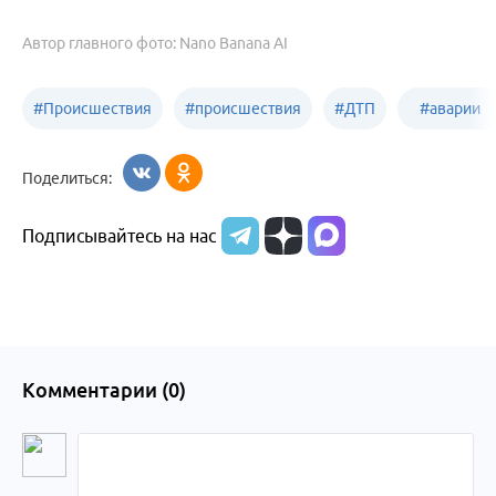
Автор главного фото: Nano Banana AI
#
Происшествия
#
происшествия
#
ДТП
#
аварии
Бийск
Алтайский край
в
Поделиться:
Бийске
Подписывайтесь на нас
Комментарии (
0
)