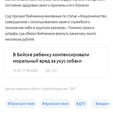
состояние здоровья самого мужчины и его близких.
Суд признал бийчанина виновным по статье «Мошенничество,
совершенное с использованием своего служебного
положения либо в крупном размере». Помимо срока и
штрафа, суд обязал бийчанина вернуть заказчику около
миллиона рублей.
В Бийске ребенку компенсировали
моральный вред за укус собаки
10:30, 17.06.2026
287
Автор главного фото: Сергей Кулыгин, "БР"
#
Происшествия
#
происшествия
#
ДТП
#
аварии