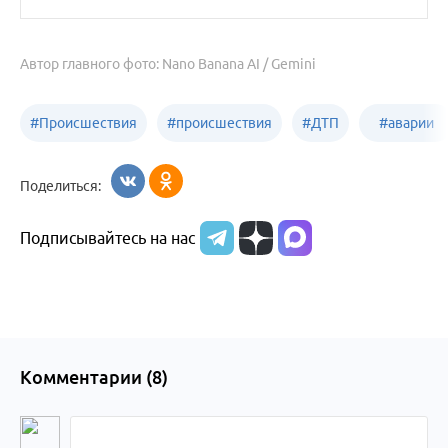
Автор главного фото: Nano Banana AI / Gemini
#
Происшествия
#
происшествия
#
ДТП
#
аварии
Бийск
Алтайский край
в
Поделиться:
Бийске
Подписывайтесь на нас
Комментарии (
8
)